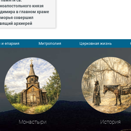
 памяти св.
ноапостольного князя
димира в главном храме
морья совершил
вящий архиерей
 и епархия
Митрополия
Церковная жизнь
Монастыри
История