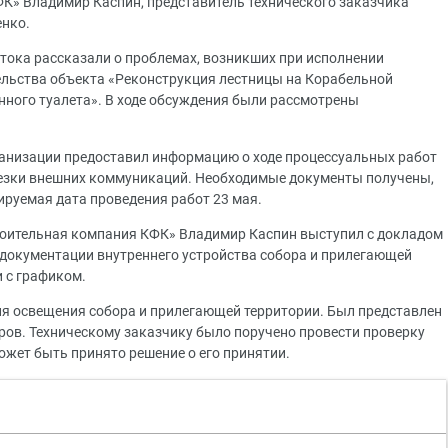
К» Владимир Каспин, представитель технического заказчика
нко.
тока рассказали о проблемах, возникших при исполнении
ельства объекта «Реконструкция лестницы на Корабельной
нного туалета». В ходе обсуждения были рассмотрены
ганизации предоставил информацию о ходе процессуальных работ
резки внешних коммуникаций. Необходимые документы получены,
руемая дата проведения работ 23 мая.
оительная компания КФК» Владимир Каспин выступил с докладом
 документации внутреннего устройства собора и прилегающей
и с графиком.
ия освещения собора и прилегающей территории. Был представлен
ров. Техническому заказчику было поручено провести проверку
ожет быть принято решение о его принятии.