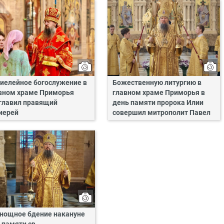
иелейное богослужение в
Божественную литургию в
вном храме Приморья
главном храме Приморья в
главил правящий
день памяти пророка Илии
иерей
совершил митрополит Павел
нощное бдение накануне