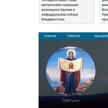
Пятидесятнице глава
дня
митрополии совершил
рав
всенощное бдение в
Вла
кафедральном соборе
При
Владивостока
пра
Главная
События
Архиерей
Святыни