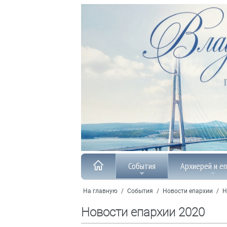
События
Архиерей и е
На главную
/
События
/
Новости епархии
/
Н
Новости епархии 2020