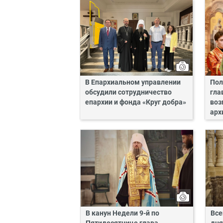
В Епархиальном управлении
Пол
обсудили сотрудничество
гла
епархии и фонда «Круг добра»
воз
арх
В канун Недели 9-й по
Все