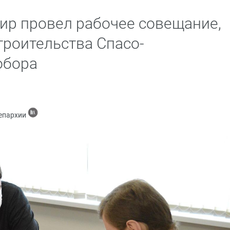
р провел рабочее совещание,
троительства Спасо-
обора
 епархии