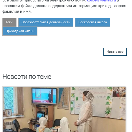
Все работы присылать на электронную почту:
kolibelvl@mail.ru
В
названии файла должна содержаться информация: приход, возраст,
фамилия и имя.
Теги:
Образовательная деятельность
Воскресная школа
Приходская жизнь
Читать все
Новости по теме