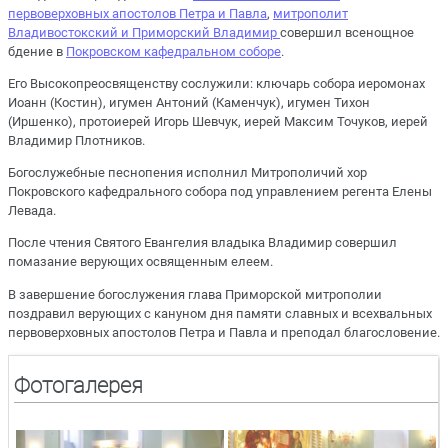
первоверховных апостолов Петра и Павла
,
митрополит
Владивостокский и Приморский Владимир
совершил всенощное
бдение в
Покровском кафедральном соборе
.
Его Высокопреосвященству сослужили: ключарь собора иеромонах
Иоанн (Костин), игумен Антоний (Каменчук), игумен Тихон
(Иршенко), протоиерей Игорь Шевчук, иерей Максим Точуков, иерей
Владимир Плотников.
Богослужебные песнопения исполнил Митрополичий хор
Покровского кафедрального собора под управлением регента Елены
Левада.
После чтения Святого Евангелия владыка Владимир совершил
помазание верующих освященным елеем.
В завершение богослужения глава Приморской митрополии
поздравил верующих с кануном дня памяти славных и всехвальных
первоверховных апостолов Петра и Павла и преподал благословение.
Фотогалерея