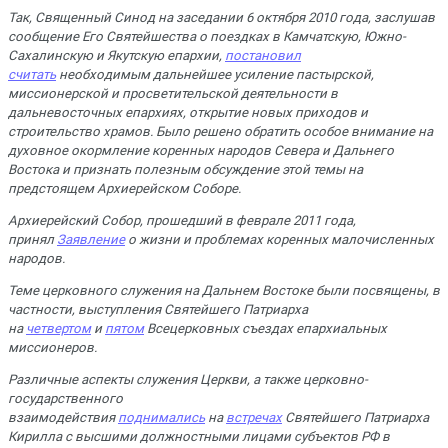
Так, Священный Синод на заседании 6 октября 2010 года, заслушав
сообщение Его Святейшества о поездках в Камчатскую, Южно-
Сахалинскую и Якутскую епархии,
постановил
считать
необходимым дальнейшее усиление пастырской,
миссионерской и просветительской деятельности в
дальневосточных епархиях, открытие новых приходов и
строительство храмов. Было решено обратить особое внимание на
духовное окормление коренных народов Севера и Дальнего
Востока и признать полезным обсуждение этой темы на
предстоящем Архиерейском Соборе.
Архиерейский Собор, прошедший в феврале 2011 года,
принял
Заявление
о жизни и проблемах коренных малочисленных
народов.
Теме церковного служения на Дальнем Востоке были посвящены, в
частности, выступления Святейшего Патриарха
на
четвертом
и
пятом
Всецерковных съездах епархиальных
миссионеров.
Различные аспекты служения Церкви, а также церковно-
государственного
взаимодействия
поднимались
на
встречах
Святейшего Патриарха
Кирилла с высшими должностными лицами субъектов РФ в