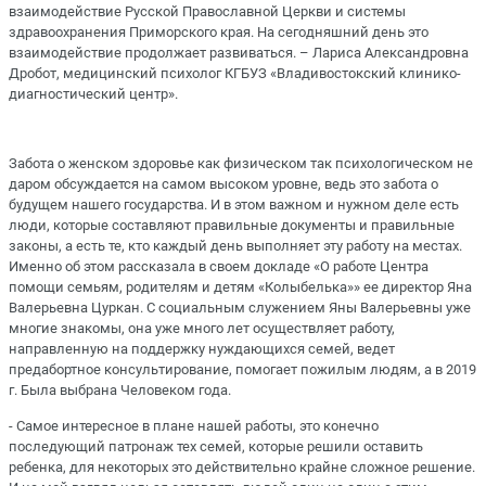
взаимодействие Русской Православной Церкви и системы
здравоохранения Приморского края. На сегодняшний день это
взаимодействие продолжает развиваться. – Лариса Александровна
Дробот, медицинский психолог КГБУЗ «Владивостокский клинико-
диагностический центр».
Забота о женском здоровье как физическом так психологическом не
даром обсуждается на самом высоком уровне, ведь это забота о
будущем нашего государства. И в этом важном и нужном деле есть
люди, которые составляют правильные документы и правильные
законы, а есть те, кто каждый день выполняет эту работу на местах.
Именно об этом рассказала в своем докладе «О работе Центра
помощи семьям, родителям и детям «Колыбелька»» ее директор Яна
Валерьевна Цуркан. С социальным служением Яны Валерьевны уже
многие знакомы, она уже много лет осуществляет работу,
направленную на поддержку нуждающихся семей, ведет
предабортное консультирование, помогает пожилым людям, а в 2019
г. Была выбрана Человеком года.
- Самое интересное в плане нашей работы, это конечно
последующий патронаж тех семей, которые решили оставить
ребенка, для некоторых это действительно крайне сложное решение.