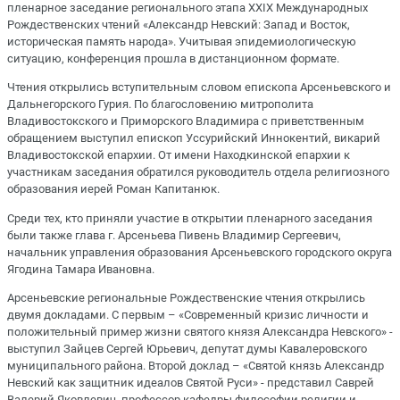
пленарное заседание регионального этапа XXIX Международных
Рождественских чтений «Александр Невский: Запад и Восток,
историческая память народа». Учитывая эпидемиологическую
ситуацию, конференция прошла в дистанционном формате.
Чтения открылись вступительным словом епископа Арсеньевского и
Дальнегорского Гурия. По благословению митрополита
Владивостокского и Приморского Владимира с приветственным
обращением выступил епископ Уссурийский Иннокентий, викарий
Владивостокской епархии. От имени Находкинской епархии к
участникам заседания обратился руководитель отдела религиозного
образования иерей Роман Капитанюк.
Среди тех, кто приняли участие в открытии пленарного заседания
были также глава г. Арсеньева Пивень Владимир Сергеевич,
начальник управления образования Арсеньевского городского округа
Ягодина Тамара Ивановна.
Арсеньевские региональные Рождественские чтения открылись
двумя докладами. С первым – «Современный кризис личности и
положительный пример жизни святого князя Александра Невского» -
выступил Зайцев Сергей Юрьевич, депутат думы Кавалеровского
муниципального района. Второй доклад – «Святой князь Александр
Невский как защитник идеалов Святой Руси» - представил Саврей
Валерий Яковлевич, профессор кафедры философии религии и