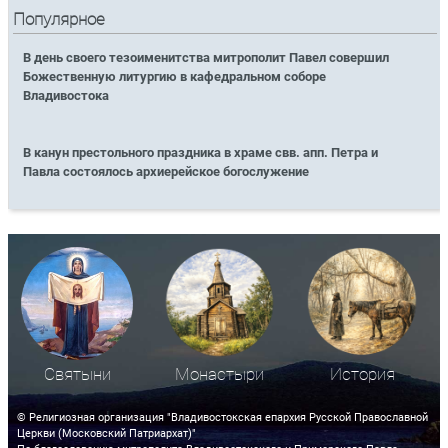
Популярное
В день своего тезоименитства митрополит Павел совершил
Божественную литургию в кафедральном соборе
Владивостока
В канун престольного праздника в храме свв. апп. Петра и
Павла состоялось архиерейское богослужение
Святыни
Монастыри
История
© Религиозная организация "Владивостокская епархия Русской Православной
Церкви (Московский Патриархат)"