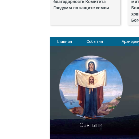
благодарность Комитета
мит
Госдумы по защите семьи
Бож
хра
Бог
Главная
События
Архиерей
Святыни