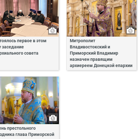
тоялось первое в этом
Митрополит
у заседание
Владивостокский и
рхиального совета
Приморский Владимир
назначен правящим
архиереем Донецкой епархии
ень престольного
здника глава Приморской