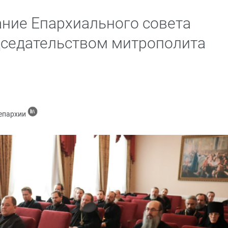
ние Епархиального совета
дседательством митрополита
 епархии