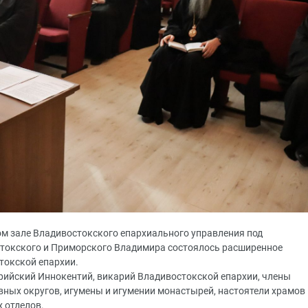
вом зале Владивостокского епархиального управления под
токского и Приморского Владимира состоялось расширенное
токской епархии.
урийский Иннокентий, викарий Владивостокской епархии, члены
вных округов, игумены и игумении монастырей, настоятели храмов
 отделов.