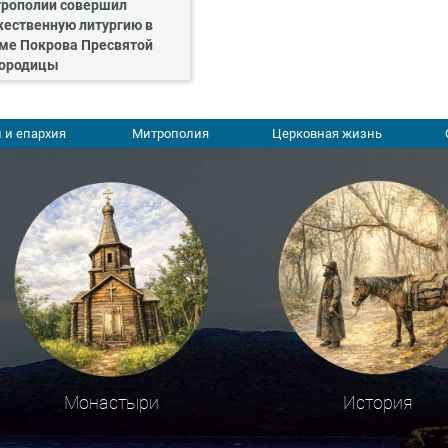
рополии совершил
ественную литургию в
ме Покрова Пресвятой
ородицы
 и епархия
Митрополия
Церковная жизнь
Монастыри
История