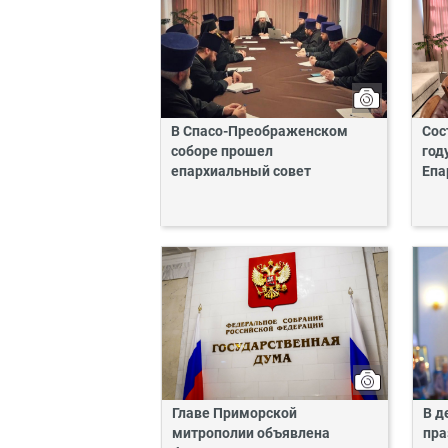
В Спасо-Преображенском
Сос
соборе прошел
год
епархиальный совет
Епа
Главе Приморской
В д
митрополии объявлена
пра