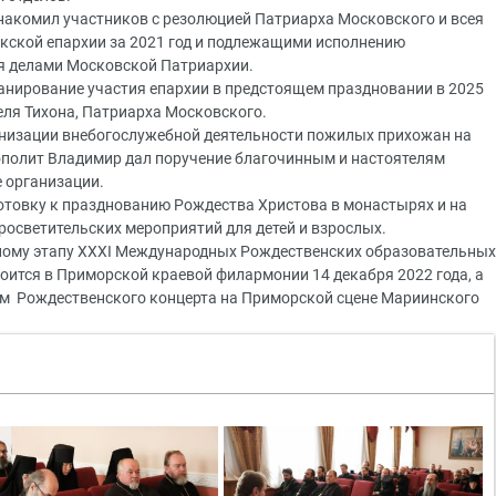
накомил участников с резолюцией Патриарха Московского и всея
окской епархии за 2021 год и подлежащими исполнению
я делами Московской Патриархии.
анирование участия епархии в предстоящем праздновании в 2025
теля Тихона, Патриарха Московского.
анизации внебогослужебной деятельности пожилых прихожан на
ополит Владимир дал поручение благочинным и настоятелям
е организации.
отовку к празднованию Рождества Христова в монастырях и на
росветительских мероприятий для детей и взрослых.
ному этапу XXXI Международных Рождественских образовательных
тоится в Приморской краевой филармонии 14 декабря 2022 года, а
м Рождественского концерта на Приморской сцене Мариинского