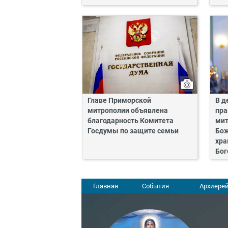
Главе Приморской
В д
митрополии объявлена
пра
благодарность Комитета
мит
Госдумы по защите семьи
Бож
хра
Бог
Главная
События
Архиерей