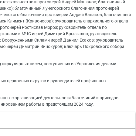
боте с казачеством протоиерей Андрей Машанов; благочинный
шенко); благочинный Лучегорского благочиния протоиерей
ченского благочиния протоиерей Андрей Ванаков; благочинный
ен Климент (Кривоносов); руководитель епархиального отдела
ротоиерей Ростислав Мороз; руководитель отдела по
рганами и МЧС иерей Димитрий Брызгалов; руководитель
с Вооруженными Силами иерей Даниил Есаков; руководитель
жью иерей Димитрий Винокуров; ключарь Покровского собора
 циркулярных писем, поступивших из Управления делами
ых церковных округов и руководителей профильных
анных с организацией деятельности благочиний и приходов
анированием работы в предстоящем 2024 году.