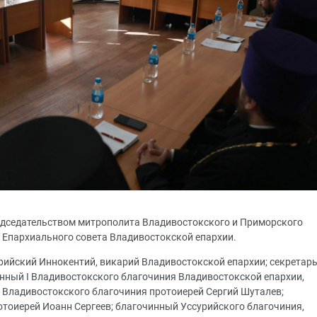
председательством митрополита Владивостокского и Приморского
 Епархиального совета Владивостокской епархии.
урийский Иннокентий, викарий Владивостокской епархии; секретар
инный I Владивостокского благочиния Владивостокской епархии,
 Владивостокского благочиния протоиерей Сергий Шуталев;
тоиерей Иоанн Сергеев; благочинный Уссурийского благочиния,