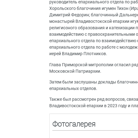
руководитель епархиального отдела по ра
Хорольского благочиния игумен Тихон (Ир
Димитрий Федорин; благочинный Дальнере
монастырей Владивостокской епархии игум
религиозного образования и катехизации п
взаимодействию с правоохранительными о
епархиального отдела по взаимодействию 
епархиального отдела по работе с молоде
иерей Владимир Плотников.
Глава Приморской митрополии огласил ряд
Московской Патриархии.
Затем были заслушаны доклады благочинн
епархиальных отделов.
Также был рассмотрен ряд вопросов, связ
Владивостокской епархии в 2023 году и пл
Фотогалерея