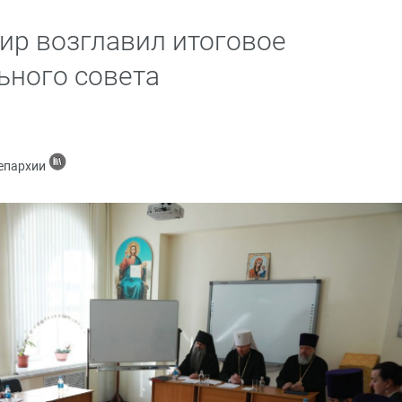
р возглавил итоговое
ьного совета
 епархии