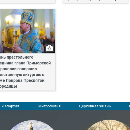
ень престольного
здника глава Приморской
рополии совершил
ественную литургию в
ме Покрова Пресвятой
ородицы
 и епархия
Митрополия
Церковная жизнь