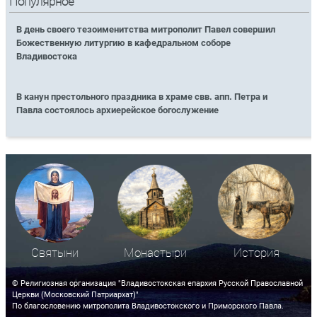
Популярное
В день своего тезоименитства митрополит Павел совершил
Божественную литургию в кафедральном соборе
Владивостока
В канун престольного праздника в храме свв. апп. Петра и
Павла состоялось архиерейское богослужение
Святыни
Монастыри
История
© Религиозная организация "Владивостокская епархия Русской Православной
Церкви (Московский Патриархат)"
По благословению митрополита Владивостокского и Приморского Павла.