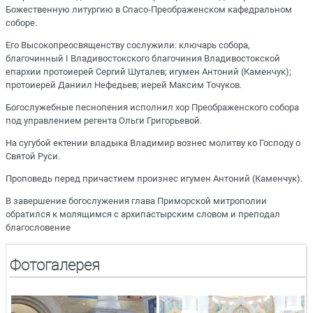
Божественную литургию в Спасо-Преображенском кафедральном
соборе.
Его Высокопреосвященству сослужили: ключарь собора,
благочинный I Владивостокского благочиния Владивостокской
епархии протоиерей Сергий Шуталев; игумен Антоний (Каменчук);
протоиерей Даниил Нефедьев; иерей Максим Точуков.
Богослужебные песнопения исполнил хор Преображенского собора
под управлением регента Ольги Григорьевой.
На сугубой ектении владыка Владимир вознес молитву ко Господу о
Святой Руси.
Проповедь перед причастием произнес игумен Антоний (Каменчук).
В завершение богослужения глава Приморской митрополии
обратился к молящимся с архипастырским словом и преподал
благословение
Фотогалерея