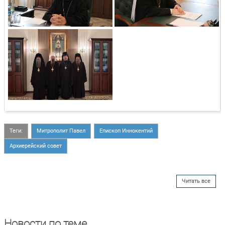
Теги:
Митрополит Павел
Епископ Иннокентий
Архиерейский совет
Читать все
Новости по теме