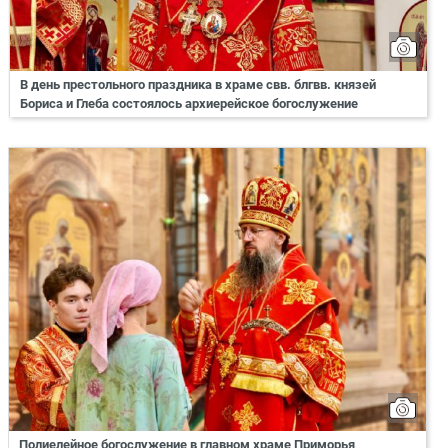
В день престольного праздника в храме свв. блгвв. князей
Бориса и Глеба состоялось архиерейское богослужение
Полиелейное богослужение в главном храме Приморья