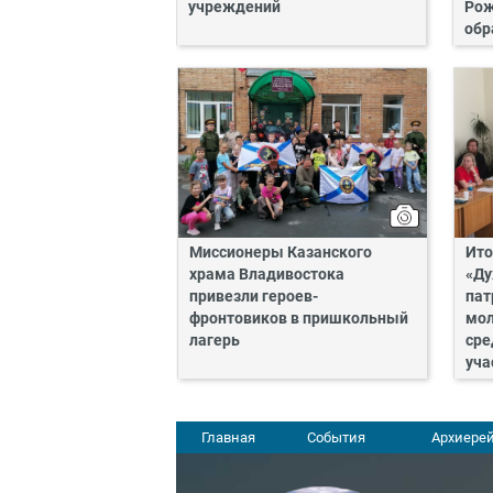
учреждений
Рож
обр
Миссионеры Казанского
Ито
храма Владивостока
«Ду
привезли героев-
пат
фронтовиков в пришкольный
мол
лагерь
сре
уча
Главная
События
Архиерей