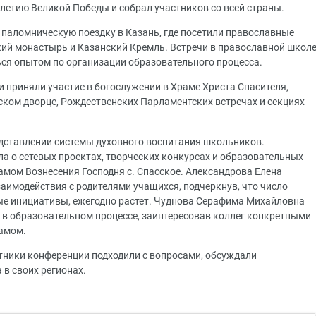
летию Великой Победы и собрал участников со всей страны.
 паломническую поездку в Казань, где посетили православные
кий монастырь и Казанский Кремль. Встречи в православной школ
ься опытом по организации образовательного процесса.
 приняли участие в богослужении в Храме Христа Спасителя,
ком дворце, Рождественских Парламентских встречах и секциях
дставлении системы духовного воспитания школьников.
а о сетевых проектах, творческих конкурсах и образовательных
амом Вознесения Господня с. Спасское. Александрова Елена
имодействия с родителями учащихся, подчеркнув, что число
ые инициативы, ежегодно растет. Чуднова Серафима Михайловна
т в образовательном процессе, заинтересовав коллег конкретными
рамом.
тники конференции подходили с вопросами, обсуждали
в своих регионах.