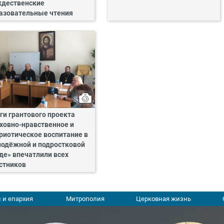
дественские
азовательные чтения
ги грантового проекта
ховно-нравственное и
риотическое воспитание в
одёжной и подростковой
де» впечатлили всех
стников
 и епархия
Митрополия
Церковная жизнь