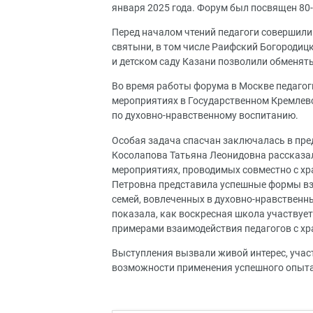
января 2025 года. Форум был посвящен 80-
Перед началом чтений педагоги совершили
святыни, в том числе Раифский Богородиц
и детском саду Казани позволили обменят
Во время работы форума в Москве педагоги
мероприятиях в Государственном Кремлевс
по духовно-нравственному воспитанию.
Особая задача спасчан заключалась в пре
Косолапова Татьяна Леонидовна рассказал
мероприятиях, проводимых совместно с хр
Петровна представила успешные формы вза
семей, вовлеченных в духовно-нравственн
показала, как воскресная школа участвуе
примерами взаимодействия педагогов с х
Выступления вызвали живой интерес, учас
возможности применения успешного опыта 