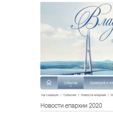
События
Архиерей и е
На главную
/
События
/
Новости епархии
/
Н
Новости епархии 2020