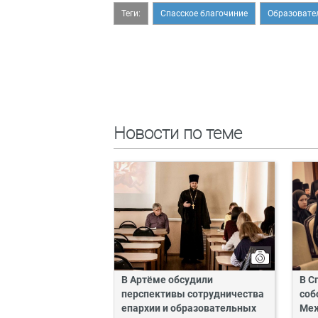
Теги:
Спасское благочиние
Образовате
Новости по теме
В Артёме обсудили
В С
перспективы сотрудничества
соб
епархии и образовательных
Ме