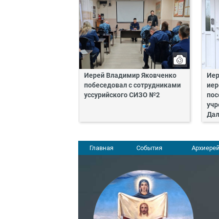
Иерей Владимир Яковченко
Иер
побеседовал с сотрудниками
иер
уссурийского СИЗО №2
пос
учр
Да
Главная
События
Архиерей