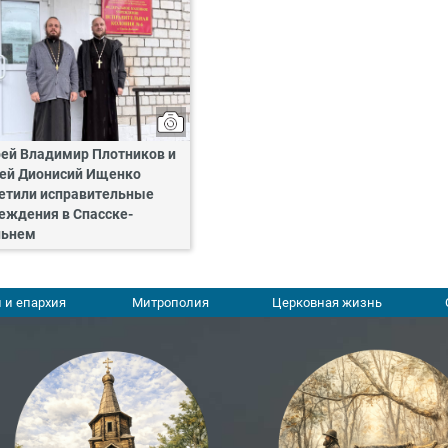
ей Владимир Плотников и
ей Дионисий Ищенко
етили исправительные
еждения в Спасске-
льнем
 и епархия
Митрополия
Церковная жизнь