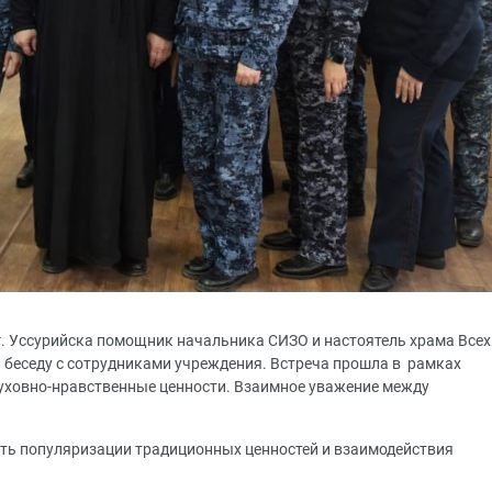
г. Уссурийска помощник начальника СИЗО и настоятель храма Всех
 беседу с сотрудниками учреждения. Встреча прошла в рамках
уховно-нравственные ценности. Взаимное уважение между
сть популяризации традиционных ценностей и взаимодействия