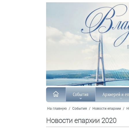
События
Архиерей и е
На главную
/
События
/
Новости епархии
/
Н
Новости епархии 2020