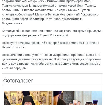
епархии епископ Уссурийский Иннокентий, протоиерей Игорь
Талько, секретарь Владивостокской епархии иерей Илия Талько,
благочинный Никольского благочиния иерей Михаил Тутаев,
ключарь собора иерей Максим Точуков, благочинный Покровского
благочиния иерей Владимир Плотников, духовенство г.
Владивостока.
Богослужебные песнопения исполнил хор главного храма Приморья
под управлением регента Елены Кохановской.
По отпусте вечерни правящий архиерей вознёс молитвы на начало
Великого поста.
По окончании богослужения глава митрополии преподал крест для
целования духовенству и мирянам. Все присутствующие попросили
друг у друга прощения, чтобы вступить в Святую Четыредесятницу с
чистым сердцем.
Фотогалерея