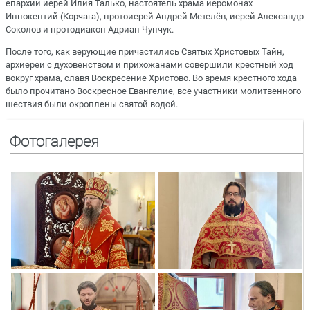
епархии иерей Илия Талько, настоятель храма иеромонах
Иннокентий (Корчага), протоиерей Андрей Метелёв, иерей Александр
Соколов и протодиакон Адриан Чунчук.
После того, как верующие причастились Святых Христовых Тайн,
архиереи с духовенством и прихожанами совершили крестный ход
вокруг храма, славя Воскресение Христово. Во время крестного хода
было прочитано Воскресное Евангелие, все участники молитвенного
шествия были окроплены святой водой.
Фотогалерея