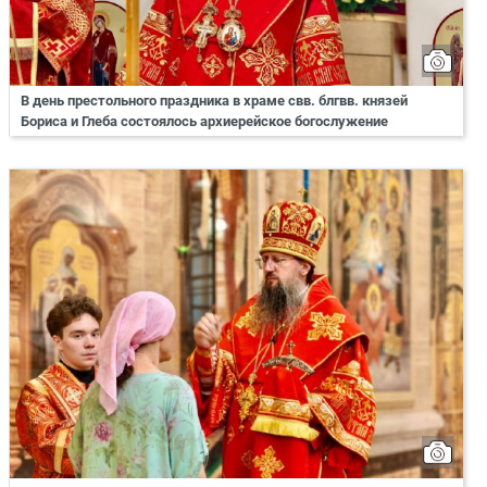
В день престольного праздника в храме свв. блгвв. князей
Бориса и Глеба состоялось архиерейское богослужение