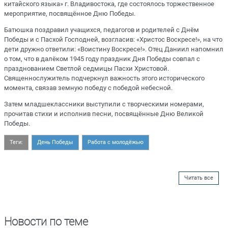
китайского языка» г. Владивостока, где состоялось торжественное
мероприятие, посвящённое Дню Победы.
Батюшка поздравил учащихся, педагогов и родителей с Днём
Победы и с Пасхой Господней, возгласив: «Христос Воскресе!», на что
дети дружно ответили: «Воистину Воскресе!». Отец Даниил напомнил
о том, что в далёком 1945 году праздник Дня Победы совпал с
празднованием Светлой седмицы Пасхи Христовой.
Священнослужитель подчеркнул важность этого исторического
момента, связав земную победу с победой небесной.
Затем младшеклассники выступили с творческими номерами,
прочитав стихи и исполнив песни, посвящённые Дню Великой
Победы.
Теги:
День Победы
Работа с молодёжью
Читать все
Новости по теме