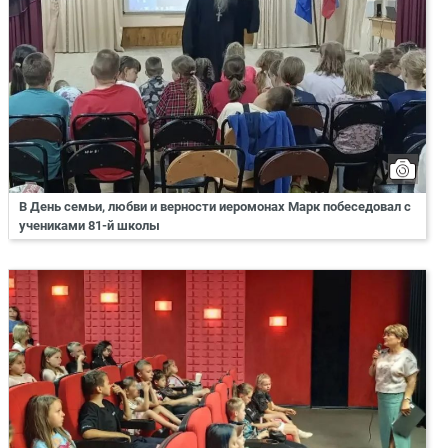
В День семьи, любви и верности иеромонах Марк побеседовал с
учениками 81-й школы