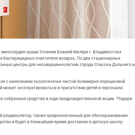
 милосердия храма Успения Божией Матери г. Владивостока
ре бактерицидных очистителя воздуха. По два стационарных
онные центры для несовершеннолетних города Спасска-Дальнего и
тали с нанесением экологически чистой полимерно-порошковой
й может эксплуатироваться в присутствии детей и персонала.
а собранные средства в ходе предрождественской акции "Подари
ой рециркулятор, также предназначенный для обеззараживания
етен и будет в ближайшее время доставлен в детскую школу-