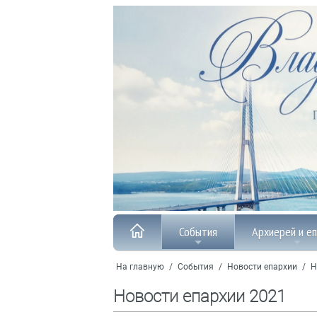
События
Архиерей и е
На главную
/
События
/
Новости епархии
/
Н
Новости епархии 2021