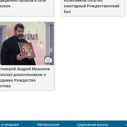
диционно прошли в селе
Колесников посетил
сское
ежегодный Рождественский
бал
тоиерей Андрей Машанов
сказал дошкольникам о
зднике Рождества
стова
 и епархия
Митрополия
Церковная жизнь