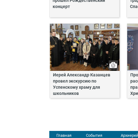
прошел Рождественский
тра
концерт
Спа
Иерей Александр Казанцев
Про
провел экскурсию по
рас
Успенскому храму для
пра
школьников
Хри
Главная
События
Архиерей