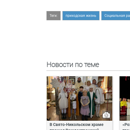
Теги:
приходская жизнь
Социальная ра
Новости по теме
В Свято-Никольском храме
«Ро