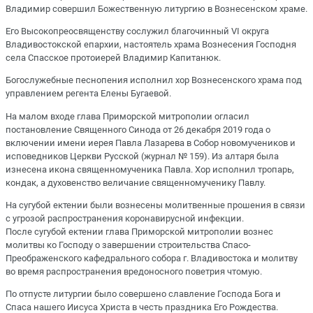
Владимир совершил Божественную литургию в Вознесенском храме.
Его Высокопреосвященству сослужил благочинный VI округа
Владивостокской епархии, настоятель храма Вознесения Господня
села Спасское протоиерей Владимир Капитанюк.
Богослужебные песнопения исполнил хор Вознесенского храма под
управлением регента Елены Бугаевой.
На малом входе глава Приморской митрополии огласил
постановление Священного Синода от 26 декабря 2019 года о
включении имени иерея Павла Лазарева в Собор новомучеников и
исповедников Церкви Русской (журнал № 159). Из алтаря была
изнесена икона священномученика Павла. Хор исполнил тропарь,
кондак, а духовенство величание священномученику Павлу.
На сугубой ектении были вознесены молитвенные прошения в связи
с угрозой распространения коронавирусной инфекции.
После сугубой ектении глава Приморской митрополии вознес
молитвы ко Господу о завершении строительства Спасо-
Преображенского кафедрального собора г. Владивостока и молитву
во время распространения вредоносного поветрия чтомую.
По отпусте литургии было совершено славление Господа Бога и
Спаса нашего Иисуса Христа в честь праздника Его Рождества.