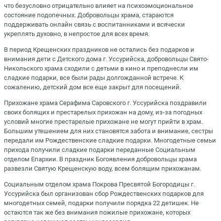
что безусловно отрицательно влияет на психоэмоциональное
состояние подопечных. Добровольцы храма, стараются
поддерживать онлайн связь с воспитанниками и всячески
укреплять духовно, в непростое для всех время.
В период Крещенских праздников не остались без подарков и
внимания дети с Детского дома г. Уссурийска, добровольцы Свято-
Никольского храма сходили с детьми в кино и преподнесли им
сладкие подарки, все были рады долгожданной встрече. К
сожалению, детский дом все еще закрыт для посещений.
Прихожане храма Серафима Саровского г. Уссурийска поздравили
своих болящих и престарелых прихожан на дому, из-за погодных
условий многие престарелые прихожане не могут прийти в храм.
Большим утешением для них становятся забота и внимание, сестры
передали им Рождественские сладкие подарки. Многодетные семьи
прихода получили сладкие подарки переданные Социальным
отделом Епархии. В праздник Богоявления добровольцы храма
развезли Святую Крещенскую воду, всем болящим прихожанам.
Социальным отделом храма Покрова Пресвятой Богородицы г.
Уссурийска был организован сбор Рождественских подарков для
многодетных семей, подарки получили порядка 22 детишек. Не
остаются так же без внимания пожилые прихожане, которых