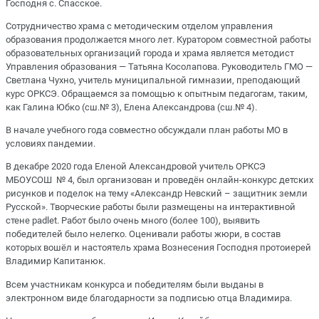
Господня с. Спасское.
Сотрудничество храма с методическим отделом управления
образования продолжается много лет. Куратором совместной работы
образовательных организаций города и храма является методист
Управления образования — Татьяна Косолапова. Руководитель ГМО —
Светлана Чухно, учитель муниципальной гимназии, преподающий
курс ОРКСЭ. Обращаемся за помощью к опытным педагогам, таким,
как Галина Юбко (сш.№ 3), Елена Александрова (сш.№ 4).
В начале учебного года совместно обсуждали план работы МО в
условиях пандемии.
В декабре 2020 года Еленой Александровой учитель ОРКСЭ
МБОУСОШ № 4, был организован и проведён онлайн-конкурс детских
рисунков и поделок на тему «Александр Невский – защитник земли
Русской». Творческие работы были размещены на интерактивной
стене padlet. Работ было очень много (более 100), выявить
победителей было нелегко. Оценивали работы жюри, в состав
которых вошёл и настоятель храма Вознесения Господня протоиерей
Владимир Капитанюк.
Всем участникам конкурса и победителям были выданы в
электронном виде благодарности за подписью отца Владимира.