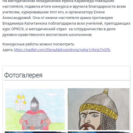
На методическом объединении Ирина Карайбеда помощник
настоятеля, подвела итоги конкурса и вручила благодарности всем
учителям, курировавшим этот его, и организатору Елене
Александровой. Она от имени настоятеля храма протоиерея
Владимира Капитанюка поблагодарила всех учителей, преподающих
курс ОРКСЭ, и методический отдел за сотрудничество в деле
духовно-нравственного воспитания школьников.
Конкурсные работы можно посмотреть
здесь
https://padlet.com/ElenaAleksandrova/nqha1n9sia7ni2fb
Фотогалерея