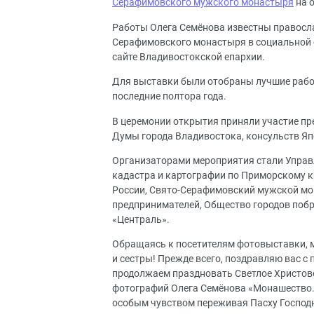
Серафимовского мужского монастыря
на о
Работы Олега Семёнова известны правосл
Серафимовского монастыря в социальной с
сайте Владивостокской епархии.
Для выставки были отобраны лучшие рабо
последние полтора года.
В церемонии открытия приняли участие пр
Думы города Владивостока, консульств Яп
Организаторами мероприятия стали Управ
кадастра и картографии по Приморскому 
России, Свято-Серафимовский мужской м
предпринимателей, Общество городов побр
«Централь».
Обращаясь к посетителям фотовыставки, 
и сестры! Прежде всего, поздравляю вас с
продолжаем праздновать Светлое Христово
фотографий Олега Семёнова «Монашество. Т
особым чувством переживая Пасху Господ