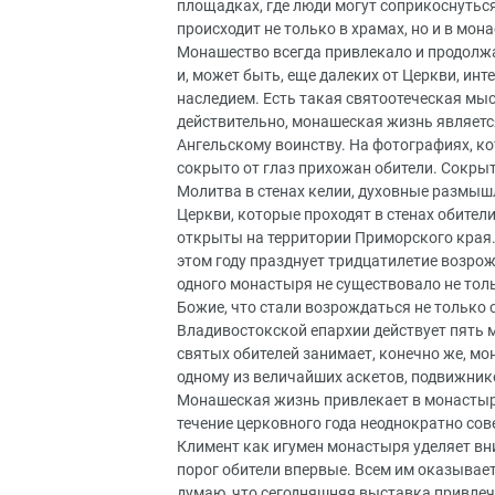
площадках, где люди могут соприкоснуться
происходит не только в храмах, но и в мон
Монашество всегда привлекало и продолжа
и, может быть, еще далеких от Церкви, и
наследием. Есть такая святоотеческая мыс
действительно, монашеская жизнь являетс
Ангельскому воинству. На фотографиях, ко
сокрыто от глаз прихожан обители. Сокры
Молитва в стенах келии, духовные размыш
Церкви, которые проходят в стенах обител
открыты на территории Приморского края.
этом году празднует тридцатилетие возрож
одного монастыря не существовало не толь
Божие, что стали возрождаться не только 
Владивостокской епархии действует пять м
святых обителей занимает, конечно же, 
одному из величайших аскетов, подвижник
Монашеская жизнь привлекает в монастырь
течение церковного года неоднократно сове
Климент как игумен монастыря уделяет вни
порог обители впервые. Всем им оказывает
думаю, что сегодняшняя выставка привлеч