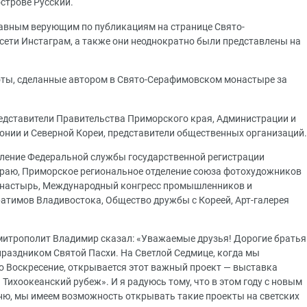
строве Русский.
авным верующим по публикациям на странице Свято-
ети Инстаграм, а также они неоднократно были представлены на
ты, сделанные автором в Свято-Серафимовском монастыре за
едставители Правительства Приморского края, Администрации и
онии и Северной Кореи, представители общественных организаций.
ление Федеральной службы государственной регистрации
краю, Приморское региональное отделение союза фотохудожников
онастырь, Международный конгресс промышленников и
атимов Владивостока, Общество дружбы с Кореей, Арт-галерея
митрополит Владимир сказал: «Уважаемые друзья! Дорогие братья
 праздником Святой Пасхи. На Светлой Седмице, когда мы
 Воскресение, открывается этот важный проект — выставка
ихоокеанский рубеж». И я радуюсь тому, что в этом году с новым
ню, мы имеем возможность открывать такие проекты на светских