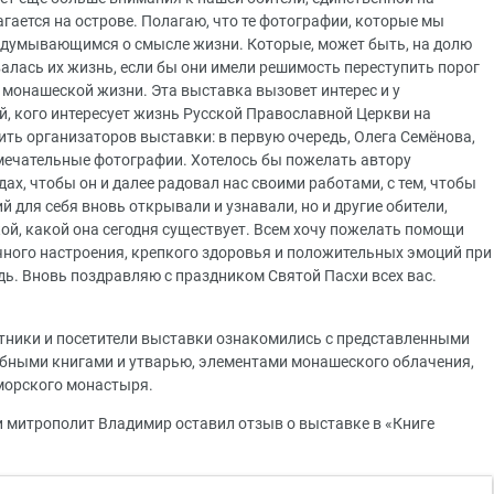
гается на острове. Полагаю, что те фотографии, которые мы
задумывающимся о смысле жизни. Которые, может быть, на долю
алась их жизнь, если бы они имели решимость переступить порог
 монашеской жизни. Эта выставка вызовет интерес и у
й, кого интересует жизнь Русской Православной Церкви на
ить организаторов выставки: в первую очередь, Олега Семёнова,
ечательные фотографии. Хотелось бы пожелать автору
ах, чтобы он и далее радовал нас своими работами, с тем, чтобы
 для себя вновь открывали и узнавали, но и другие обители,
кой, какой она сегодня существует. Всем хочу пожелать помощи
чного настроения, крепкого здоровья и положительных эмоций при
дь. Вновь поздравляю с праздником Святой Пасхи всех вас.
тники и посетители выставки ознакомились с представленными
бными книгами и утварью, элементами монашеского облачения,
орского монастыря.
 митрополит Владимир оставил отзыв о выставке в «Книге