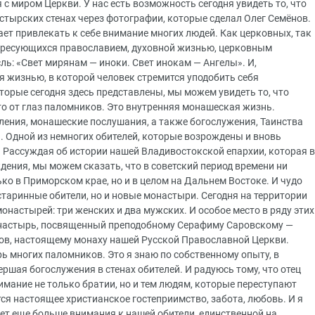
 с миром Церкви. У нас есть возможность сегодня увидеть то, что
астырских стенах через фотографии, которые сделал Олег Семёнов.
ет привлекать к себе внимание многих людей. Как церковных, так
нтересующихся православием, духовной жизнью, церковным
ль: «Свет мирянам — иноки. Свет инокам — Ангелы». И,
я жизнью, в которой человек стремится уподобить себя
торые сегодня здесь представлены, мы можем увидеть то, что
то от глаз паломников. Это внутренняя монашеская жизнь.
ления, монашеские послушания, а также богослужения, Таинства
и. Одной из немногих обителей, которые возрождены и вновь
 Рассуждая об истории нашей Владивостокской епархии, которая в
дения, мы можем сказать, что в советский период времени ни
ко в Приморском крае, но и в целом на Дальнем Востоке. И чудо
старинные обители, но и новые монастыри. Сегодня на территории
онастырей: три женских и два мужских. И особое место в ряду этих
монастырь, посвященный преподобному Серафиму Саровскому —
ов, настоящему монаху нашей Русской Православной Церкви.
 многих паломников. Это я знаю по собственному опыту, в
ршая богослужения в стенах обителей. И радуюсь тому, что отец
мание не только братии, но и тем людям, которые переступают
ся настоящее христианское гостеприимство, забота, любовь. И я
ет еще больше внимания к нашей обители, единственной на