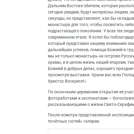
Дальнем Востоке обители, которая распола
сегодня увидим, будут интересны людям, 
секунды, но представляют, как бы складыв
монастыря для того, чтобы посвятить себя
подрастающего поколения. У всех тех люде
современном этапе. Я хотел бы поблагодар
который представил нашему вниманию зам
дальнейших успехов, помощи Божией в труд
мы не только монастырь на острове Русский
храмы, и в целом жизнь нашей епархии, та
Божией в добрых делах, хорошего праздни
просмотре выставки. Храни вас всех Госпо
Христос Воскресе!»
По окончании церемонии открытия ее учас
фотоработами и экспонатами — богослуже
рассказывающими о жизни Свято-Серафим
После осмотра представленной экспозиции
почётных гостей» галереи.