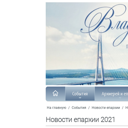
События
Архиерей и е
На главную
/
События
/
Новости епархии
/
Н
Новости епархии 2021