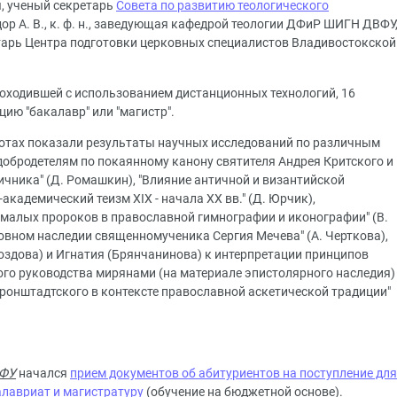
я, ученый секретарь
Совета по развитию теологического
Здор А. В., к. ф. н., заведующая кафедрой теологии ДФиР ШИГН ДВФУ
кретарь Центра подготовки церковных специалистов Владивостокской
оходившей с использованием дистанционных технологий, 16
ию "бакалавр" или "магистр".
ботах показали результаты научных исследований по различным
 добродетелям по покаянному канону святителя Андрея Критского и
чника" (Д. Ромашкин), "Влияние античной и византийской
кадемический теизм XIX - начала XX вв." (Д. Юрчик),
 малых пророков в православной гимнографии и иконографии" (В.
ховном наследии священномученика Сергия Мечева" (А. Черткова),
оздова) и Игнатия (Брянчанинова) к интерпретации принципов
ого руководства мирянами (на материале эпистолярного наследия)
 Кронштадтского в контексте православной аскетической традиции"
ВФУ
начался
прием документов об абитуриентов на поступление для
алавриат и магистратуру
(обучение на бюджетной основе).