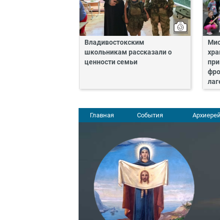
Владивостокским
Мис
школьникам рассказали о
хра
ценности семьи
при
фро
лаг
Главная
События
Архиерей