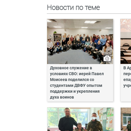
Новости по теме
Духовное служение в
В А
условиях СВО: иерей Павел
пер
Моисеев поделился со
епа
студентами ДВФУ опытом
учр
поддержки и укрепления
духа воинов