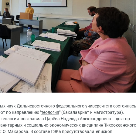
ных наук Дальневосточного федерального университета состоялас
т по направлению "
теология
" (бакалавриат и магистратура).
о теологии возглавила Царёва Надежда Александровна – доктор
манитарных и социально-экономических дисциплин Тихоокеанског
.О. Макарова. В составе ГЭКа присутствовали епископ