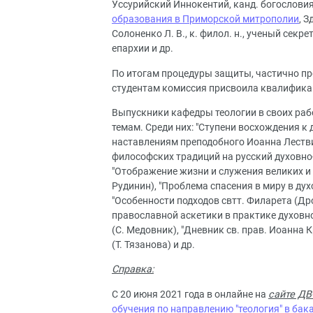
Уссурийский Иннокентий, канд. богослови
образования в Приморской митрополии
, 
Солоненко Л. В., к. филол. н., ученый се
епархии и др.
По итогам процедуры защиты, частично пр
студентам комиссия присвоила квалификац
Выпускники кафедры теологии в своих ра
темам. Среди них: "Ступени восхождения к
наставлениям преподобного Иоанна Лестви
философских традиций на русский духовно-а
"Отображение жизни и служения великих и
Рудинин), "Проблема спасения в миру в ду
"Особенности подходов свтт. Филарета (Др
православной аскетики в практике духовн
(С. Медовник), "Дневник св. прав. Иоанна
(Т. Тязанова) и др.
Справка:
С 20 июня 2021 года в онлайне на
сайте Д
обучения по направлению "теология" в бак