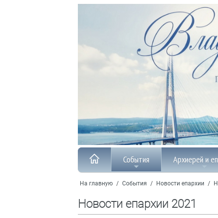
События
Архиерей и е
На главную
/
События
/
Новости епархии
/
Н
Новости епархии 2021