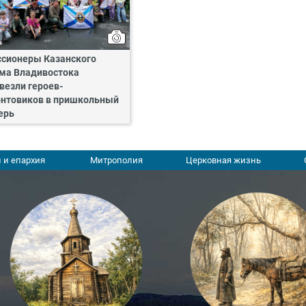
сионеры Казанского
ма Владивостока
везли героев-
нтовиков в пришкольный
ерь
 и епархия
Митрополия
Церковная жизнь