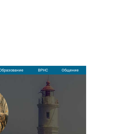
Образование
ВРНС
Общение