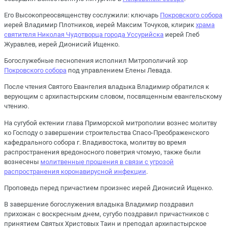
Его Высокопреосвященству сослужили: ключарь
Покровского собора
иерей Владимир Плотников, иерей Максим Точуков, клирик
храма
святителя Николая Чудотворца города Уссурийска
иерей Глеб
Журавлев, иерей Дионисий Ищенко.
Богослужебные песнопения исполнил Митрополичий хор
Покровского собора
под управлением Елены Левада.
После чтения Святого Евангелия владыка Владимир обратился к
верующим с архипастырским словом, посвященным евангельскому
чтению.
На сугубой ектении глава Приморской митрополии вознес молитву
ко Господу о завершении строительства Спасо-Преображенского
кафедрального собора г. Владивостока, молитву во время
распространения вредоносного поветрия чтомую, также были
вознесены
молитвенные прошения в связи с угрозой
распространения коронавирусной инфекции
.
Проповедь перед причастием произнес иерей Дионисий Ищенко.
В завершение богослужения владыка Владимир поздравил
прихожан с воскресным днем, сугубо поздравил причастников с
принятием Святых Христовых Таин и преподал архипастырское