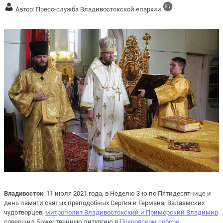
Автор: Пресс-служба Владивостокской епархии
Владивосток
. 11 июля 2021 года, в Неделю 3-ю по Пятидесятнице и
день памяти святых преподобных Сергия и Германа, Валаамских
чудотворцев,
митрополит Владивостокский и Приморский Владимир
совершил Божественную литургию в
Покровском соборе
.