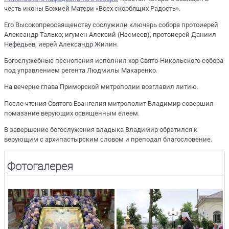
честь иконы Божией Матери «Всех скорбящих Радость».
Его Высокопреосвященству сослужили ключарь собора протоиерей
Александр Талько; игумен Алексий (Несмеев), протоиерей Даниил
Нефедьев, иерей Александр Жилин.
Богослужебные песнопения исполнил хор Свято-Никольского собора
под управлением регента Людмилы Макаренко.
На вечерне глава Приморской митрополии возглавил литию.
После чтения Святого Евангелия митрополит Владимир совершил
помазание верующих освященным елеем.
В завершение богослужения владыка Владимир обратился к
верующим с архипастырским словом и преподал благословение.
Фотогалерея