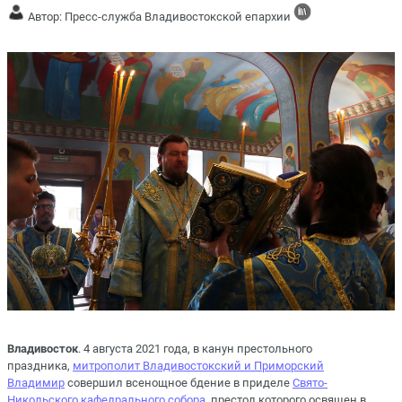
Автор: Пресс-служба Владивостокской епархии
Владивосток
. 4 августа 2021 года, в канун престольного
праздника,
митрополит Владивостокский и Приморский
Владимир
совершил всенощное бдение в приделе
Свято-
Никольского кафедрального собора
, престол которого освящен в