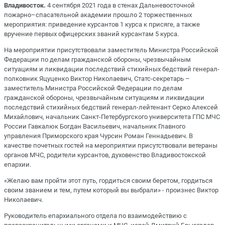
Владивосток.
4 сентября 2021 года в стенах Дальневосточной
пожарно–спасательной академии прошло 2 торжественных
мероприятия: приведение курсантов 1 курса к присяге, а также
вручение первых офицерских званий курсантам 5 курса.
На мероприятии присутствовали заместитель Министра Российской
Федерации по делам гражданской обороны, чрезвычайным
ситуациям и ликвидации последствий стихийных бедствий генерал-
полковник Яцуценко Виктор Николаевич, Статс-секретарь –
заместитель Министра Российской Федерации по делам
гражданской обороны, чрезвычайным ситуациям и ликвидации
последствий стихийных бедствий генерал-лейтенант Серко Алексей
Михайлович, начальник Санкт-Петербургского университета ГПС МЧС
России Гавкалюк Богдан Васильевич, начальник Главного
управления Приморского края Чурсин Роман Геннадьевич. В
качестве почетных гостей на мероприятии присутствовали ветераны
органов МЧС, родители курсантов, духовенство Владивостокской
епархии.
«Желаю вам пройти этот путь, гордиться своим беретом, гордиться
своим званием и тем, путем который вы выбрали» - произнес Виктор
Николаевич.
Руководитель епархиального отдела по взаимодействию с