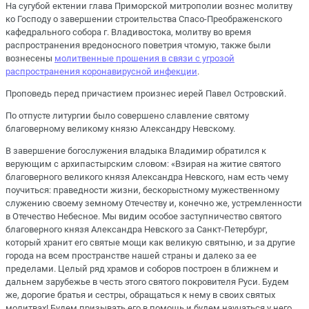
На сугубой ектении глава Приморской митрополии вознес молитву
ко Господу о завершении строительства Спасо-Преображенского
кафедрального собора г. Владивостока, молитву во время
распространения вредоносного поветрия чтомую, также были
вознесены
молитвенные прошения в связи с угрозой
распространения коронавирусной инфекции
.
Проповедь перед причастием произнес иерей Павел Островский.
По отпусте литургии было совершено славление святому
благоверному великому князю Александру Невскому.
В завершение богослужения владыка Владимир обратился к
верующим с архипастырским словом: «Взирая на житие святого
благоверного великого князя Александра Невского, нам есть чему
поучиться: праведности жизни, бескорыстному мужественному
служению своему земному Отечеству и, конечно же, устремленности
в Отечество Небесное. Мы видим особое заступничество святого
благоверного князя Александра Невского за Санкт-Петербург,
который хранит его святые мощи как великую святыню, и за другие
города на всем пространстве нашей страны и далеко за ее
пределами. Целый ряд храмов и соборов построен в ближнем и
дальнем зарубежье в честь этого святого покровителя Руси. Будем
же, дорогие братья и сестры, обращаться к нему в своих святых
молитвах! Будем призывать его в помощь и будем научаться у него