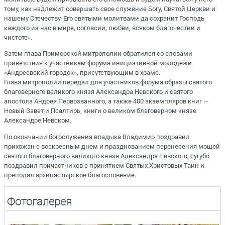
тому, как надлежит совершать свое служение Богу, Святой Церкви и
нашему Отечеству. Его святыми молитвами да сохранит Господь
каждого из нас в мире, согласии, любви, всяком благочестии и
чистоте».
Затем глава Приморской митрополии обратился со словами
приветствия к участникам форума инициативной молодежи
«Андреевский городок», присутствующим в храме.
Глава митрополии передал для участников форума образы святого
благоверного великого князя Александра Невского и святого
апостола Андрея Первозванного, а также 400 экземпляров книг —
Новый Завет и Псалтирь, книги о великом благоверном князе
Александре Невском.
По окончании богослужения владыка Владимир поздравил
прихожан с воскресным днем и празднованием перенесения мощей
святого благоверного великого князя Александра Невского, сугубо
поздравил причастников с принятием Святых Христовых Таин и
преподал архипастырское благословение.
Фотогалерея