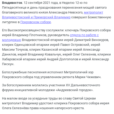
Владивосток
. 12 сентября 2021 года, в Неделю 12-ю по
Пятидесятнице и день празднования перенесения мощей святого
благоверного великого князя Александра Невского,
митрополит
Владивостокский и Приморский Владимир
совершил Божественную
литургию в
Покровском соборе
.
Его Высокопреосвященству сослужили: ключарь Покровского собора
иерей Владимир Плотников, руководитель
отдела по работе с
молодежью
Владивостокской епархии иерей Димитрий Винокуров,
клирик Одинцовской епархии иерей Павел Островский, иерей
Максим Точуков, клирик Казанской епархии иерей Александр
Данилов, иерей Владимир Ковальчук, иерей Олег Селезнев, клирики
Хабаровской епархии иерей Андрей Долгополов и иерей Александр
Пискун.
Богослужебные песнопения исполнил Митрополичий хор
Покровского собора под управлением регента Марии Чижевич.
За богослужением молились участники XV Дальневосточного
форума инициативной молодежи «Андреевский городок».
На малом входе за усердные труды во славу Святой Церкви
митрополит Владимир удостоил клирика Покровского собора иерея
Олега Селезнёва права ношения наперсного креста.