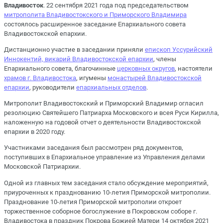
Владивосток
. 22 сентября 2021 года под председательством
митрополита Владивостокского и Приморского Владимира
состоялось расширенное заседание Епархиального совета
Владивостокской епархии.
Дистанционно участие в заседании приняли
епископ Уссурийский
Иннокентий, викарий Владивостокской епархии
, члены
Епархиального совета, благочинные
церковных округов
, настоятели
храмов г. Владивостока
, игумены
монастырей Владивостокской
епархии
, руководители
епархиальных отделов
.
Митрополит Владивостокский и Приморский Владимир огласил
резолюцию Святейшего Патриарха Московского и всея Руси Кирилла,
наложенную на годовой отчет о деятельности Владивостокской
епархии в 2020 году.
Участниками заседания был рассмотрен ряд документов,
поступивших в Епархиальное управление из Управления делами
Московской Патриархии.
Одной из главных тем заседания стало обсуждение мероприятий,
приуроченных к празднованию 10-летия Приморской митрополии.
Празднование 10-летия Приморской митрополии откроет
торжественное соборное богослужение в Покровском соборе г.
Владивостока в праздник Покрова Божией Матери 14 октября 2021