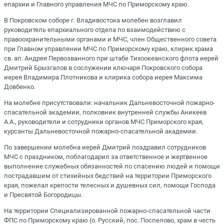
епархии и Главного управления МЧС по Приморскому краю.
В Покровском соборе г. Владивостока молебен возглавил
руководитель епархиального отдела по взаимодействию с
правоохранительными органами и МЧС, член Общественного совета
при Главном управлении МЧС по Приморскому краю, клирик храма
св. ап. Андрея Первозванного при штабе Тихоокеанского флота иерей
Дмитрий Брызгалов в сослужении ключаря Покровского собора
иерея Владимира Плотникова и клирика собора иерея Максима
Довбенко.
На молебне присутствовали: начальник Дальневосточной пожарно-
спасательной академии, полковник внутренней службы Аникеев
А.А., руководители и сотрудники органов МЧС Приморского края,
курсанты Дальневосточной пожарно-спасательной академии.
По завершении молебна иерей Дмитрий поздравил сотрудников
МЧС с праздником, поблагодарил за ответственное и жертвенное
выполнение служебных обязанностей по спасению людей и помощи
пострадавшим от стихийных бедствий на территории Приморского
края, пожелал крепости телесных и душевных сил, помощи Господа
и Пресвятой Богородицы.
На территории Специализированной пожарно-спасательной части
ФПС по Приморскому краю (о. Русский, пос. Поспелово, храм в честь