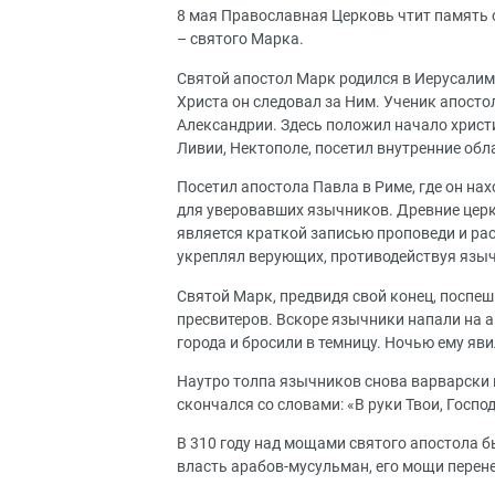
8 мая Православная Церковь чтит память о
– святого Марка.
Святой апостол Марк родился в Иерусалим
Христа он следовал за Ним. Ученик апосто
Александрии. Здесь положил начало христ
Ливии, Нектополе, посетил внутренние об
Посетил апостола Павла в Риме, где он нах
для уверовавших язычников. Древние церк
является краткой записью проповеди и ра
укреплял верующих, противодействуя языч
Святой Марк, предвидя свой конец, поспеш
пресвитеров. Вскоре язычники напали на а
города и бросили в темницу. Ночью ему яв
Наутро толпа язычников снова варварски п
скончался со словами: «В руки Твои, Госпо
В 310 году над мощами святого апостола бы
власть арабов-мусульман, его мощи перене