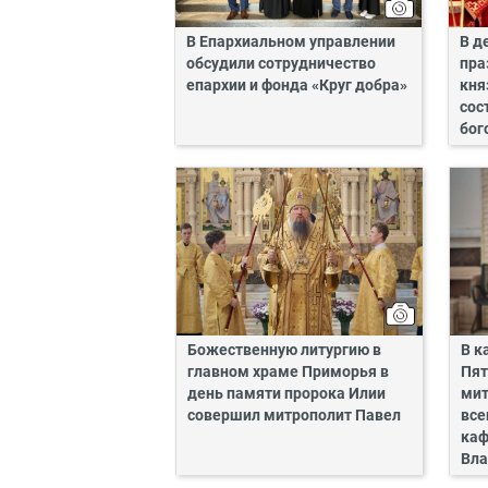
В Епархиальном управлении
В д
обсудили сотрудничество
пра
епархии и фонда «Круг добра»
кня
сос
бог
Божественную литургию в
В к
главном храме Приморья в
Пят
день памяти пророка Илии
мит
совершил митрополит Павел
все
каф
Вла