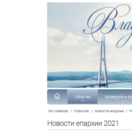
События
Архиерей и е
На главную
/
События
/
Новости епархии
/
Н
Новости епархии 2021