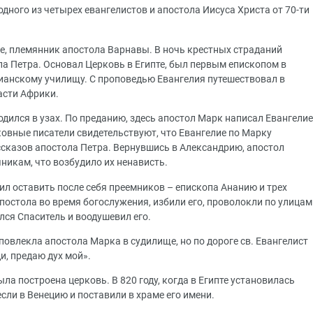
дного из четырех евангелистов и апостола Иисуса Христа от 70-ти
е, племянник апостола Варнавы. В ночь крестных страданий
ла Петра. Основал Церковь в Египте, был первым епископом в
ианскому училищу. С проповедью Евангелия путешествовал в
ласти Африки.
одился в узах. По преданию, здесь апостол Марк написал Евангелие
овные писатели свидетельствуют, что Евангелие по Марку
ссказов апостола Петра. Вернувшись в Александрию, апостол
никам, что возбудило их ненависть.
ил оставить после себя преемников – епископа Ананию и трех
постола во время богослужения, избили его, проволокли по улицам
ился Спаситель и воодушевил его.
овлекла апостола Марка в судилище, но по дороге св. Евангелист
ди, предаю дух мой».
ла построена церковь. В 820 году, когда в Египте установилась
сли в Венецию и поставили в храме его имени.