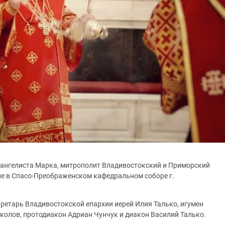
 евангелиста Марка, митрополит Владивостокский и Приморский
е в Спасо-Преображенском кафедральном соборе г.
ретарь Владивостокской епархии иерей Илия Талько, игумен
околов, протодиакон Адриан Чунчук и диакон Василий Талько.