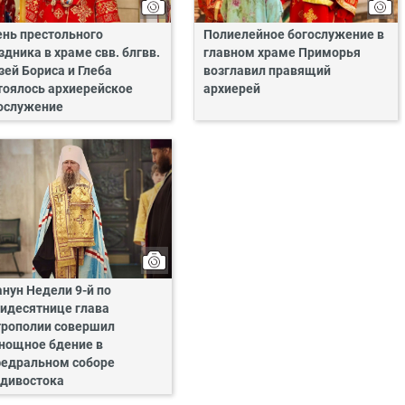
ень престольного
Полиелейное богослужение в
здника в храме свв. блгвв.
главном храме Приморья
зей Бориса и Глеба
возглавил правящий
тоялось архиерейское
архиерей
ослужение
анун Недели 9-й по
идесятнице глава
рополии совершил
нощное бдение в
едральном соборе
дивостока