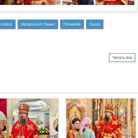
 собор
Митрополит Павел
Полиелей
Пасха
Читать все