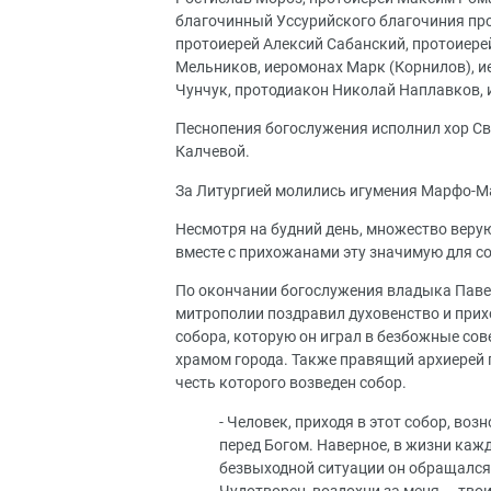
благочинный Уссурийского благочиния про
протоиерей Алексий Сабанский, протоиере
Мельников, иеромонах Марк (Корнилов), и
Чунчук, протодиакон Николай Наплавков, 
Песнопения богослужения исполнил хор Св
Калчевой.
За Литургией молились игумения Марфо-М
Несмотря на будний день, множество веру
вместе с прихожанами эту значимую для со
По окончании богослужения владыка Паве
митрополии поздравил духовенство и прих
собора, которую он играл в безбожные сов
храмом города. Также правящий архиерей п
честь которого возведен собор.
- Человек, приходя в этот собор, во
перед Богом. Наверное, в жизни каж
безвыходной ситуации он обращался: