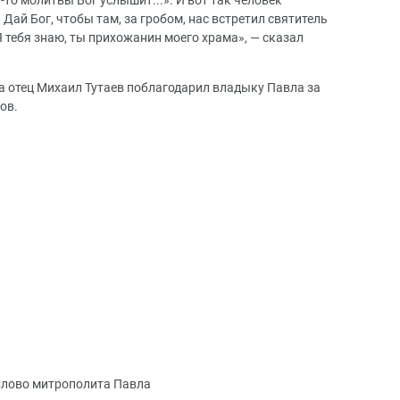
-то молитвы Бог услышит...». И вот так человек
Дай Бог, чтобы там, за гробом, нас встретил святитель
 тебя знаю, ты прихожанин моего храма», — сказал
а отец Михаил Тутаев поблагодарил владыку Павла за
ов.
лово митрополита Павла