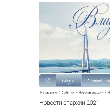
События
Архиерей и е
На главную
/
События
/
Новости епархии
/
Н
Новости епархии 2021