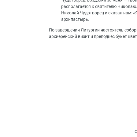
Чудотворец, воздохни за меня — твои
располагается к святителю Николаю. 
Николай Чудотворец и сказал нам: «Я
архипастырь.
По завершении Литургии настоятель собор
архиерейский визит и преподнёс букет цвет
С