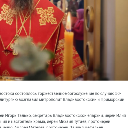
востока состоялось торжественное богослужение по случаю 50-
 литургию возглавил митрополит Владивостокский и Приморский
й Игорь Талько, секретарь Владивостокской епархии, иерей Илия
ия и настоятель храма, иерей Михаил Тутаев, протоиерей
ненко, Андрей Метелев, протоиерей Даниил Нефёдьев,