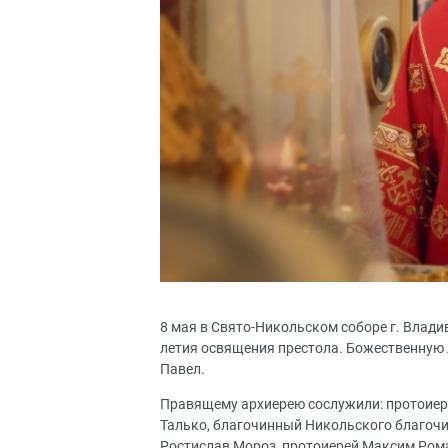
8 мая в Свято-Никольском соборе г. Влади
летия освящения престола. Божественную
Павел.
Правящему архиерею сослужили: протоиере
Талько, благочинный Никольского благочин
Ростислав Мороз, протоиерей Максим Рома