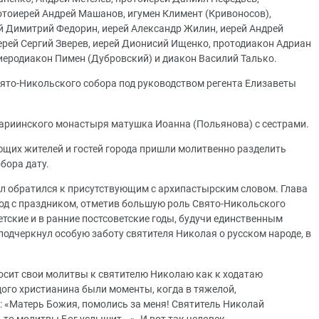
тоиерей Андрей Машанов, игумен Климент (Кривоносов),
й Димитрий Федорин, иерей Александр Жилин, иерей Андрей
ерей Сергий Зверев, иерей Дионисий Ищенко, протодиакон Адриан
иеродиакон Пимен (Дубровский) и диакон Василий Талько.
ято-Никольского собора под руководством регента Елизаветы
ариинского монастыря матушка Иоанна (Польянова) с сестрами.
ющих жителей и гостей города пришли молитвенно разделить
бора дату.
л обратился к присутствующим с архипастырским словом. Глава
од с праздником, отметив большую роль Свято-Никольского
етские и в ранние постсоветские годы, будучи единственным
одчеркнул особую заботу святителя Николая о русском народе, в
зносит свои молитвы к святителю Николаю как к ходатаю
дого христианина были моменты, когда в тяжелой,
 «Матерь Божия, помолись за меня! Святитель Николай