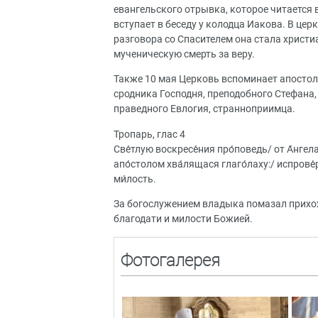
евангельского отрывка, которое читается в
вступает в беседу у колодца Иакова. В це
разговора со Спасителем она стала христи
мученическую смерть за веру.
Также 10 мая Церковь вспоминает апостол
сродника Господня, преподобного Стефана,
праведного Евлогия, странноприимца.
Тропарь, глас 4
Све́тлую воскресе́ния про́поведь/ от А́нгела
апо́столом хва́лящася глаго́лаху:/ испрове́р
ми́лость.
За богослужением владыка помазал прих
благодати и милости Божией.
Фотогалерея