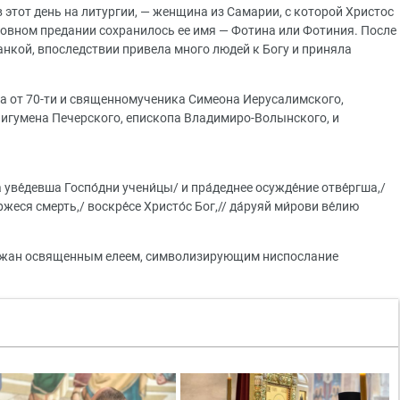
 этот день на литургии, — женщина из Самарии, с которой Христос
рковном предании сохранилось ее имя — Фотина или Фотиния. После
анкой, впоследствии привела много людей к Богу и приняла
а от 70-ти и священномученика Симеона Иерусалимского,
 игумена Печерского, епископа Владимиро-Волынского, и
 уве́девша Госпо́дни учени́цы/ и пра́деднее осужде́ние отве́ргша,/
жеся смерть,/ воскре́се Христо́с Бог,// да́руяй ми́рови ве́лию
ожан освященным елеем, символизирующим ниспослание