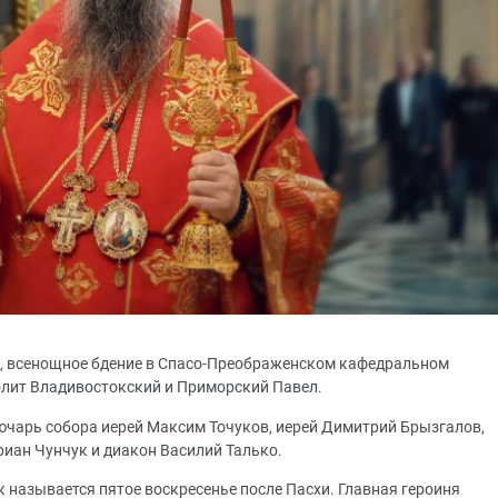
схе, всенощное бдение в Спасо-Преображенском кафедральном
олит Владивостокский и Приморский Павел.
ючарь собора иерей Максим Точуков, иерей Димитрий Брызгалов,
риан Чунчук и диакон Василий Талько.
к называется пятое воскресенье после Пасхи. Главная героиня