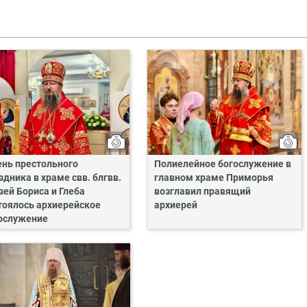
ень престольного
Полиелейное богослужение в
здника в храме свв. блгвв.
главном храме Приморья
зей Бориса и Глеба
возглавил правящий
тоялось архиерейское
архиерей
ослужение