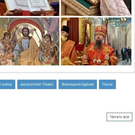
 собор
митрополит Павел
Всенощное бдение
Пасха
Читать все