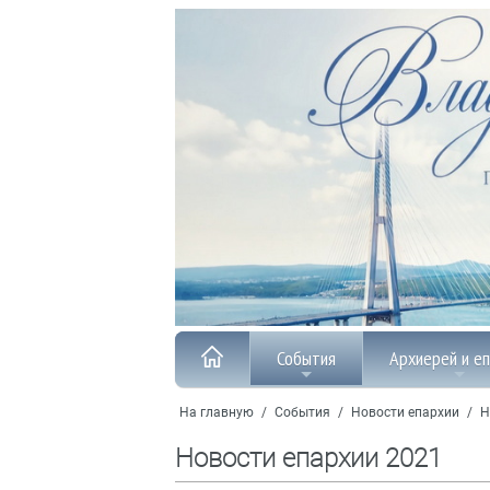
События
Архиерей и е
На главную
/
События
/
Новости епархии
/
Н
Новости епархии 2021