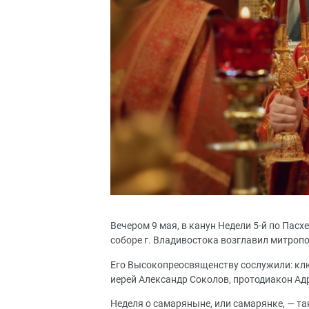
Вечером 9 мая, в канун Недели 5-й по Па
соборе г. Владивостока возглавил митроп
Его Высокопреосвященству сослужили: кл
иерей Александр Соколов, протодиакон Ад
Неделя о самаряныне, или самарянке, — та