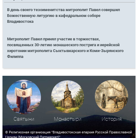
В день своего тезоименитства митрополит Павел совершил
Божественную литургию в кафедральном соборе
Владивостока
Митрополит Павел принял участие в торжествах,
посвященных 30-летию монашеского пострига и иерейской
хиротонии митрополита Сыктывкарского и Коми-Зырянского
Филиппа
Святыни
Монастыри
История
© Религиозная организация "Владивостокская епархия Русской Православной
Церкви (Московский Патриархат)"