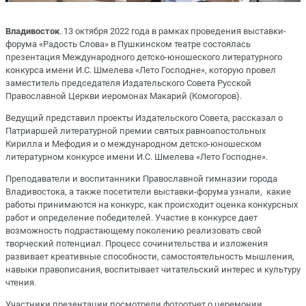
Владивосток
. 13 октября 2022 года в рамках проведения выставки-
форума «Радость Слова» в Пушкинском театре состоялась
презентация Международного детско-юношеского литературного
конкурса имени И.С. Шмелева «Лето Господне», которую провел
заместитель председателя Издательского Совета Русской
Православной Церкви иеромонах Макарий (Комогоров).
Ведущий представил проекты Издательского Совета, рассказал о
Патриаршей литературной премии святых равноапостольных
Кирилла и Мефодия и о международном детско-юношеском
литературном конкурсе имени И.С. Шмелева «Лето Господне».
Преподаватели и воспитанники Православной гимназии города
Владивостока, а также посетители выставки-форума узнали, какие
работы принимаются на конкурс, как происходит оценка конкурсных
работ и определение победителей. Участие в конкурсе дает
возможность подрастающему поколению реализовать свой
творческий потенциал. Процесс сочинительства и изложения
развивает креативные способности, самостоятельность мышления,
навыки правописания, воспитывает читательский интерес и культуру
чтения.
Участники презентации посмотрели фотоотчет о церемонии