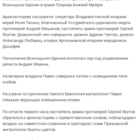
Всенощное бдение в храме Покрова Божией Матери.
Архипастырям сослужили: секретарь Владивостокской епархии
иерей Илия Талько, благочинный Уссурийского церковного округа
протоиерей Андрей Машанов, настоятель храма протоиерей Сергий
Якутов. Диаконский чин совершили: диакон Адриан Чунчук, диакон
Александр Любарец, клирик Арсеньевской епархии иеродиакон
Досифей.
Песнопения Всенощного бдения исполнил хор под управлением
регента Андрея Уймина.
На вечерне владыка Павел совершил литию с освящением пяти
хлебов.
На утрени по прочтении Святого Евангелия митрополит Павел
помазал верующих освященным елеем.
По отпусте первого часа настоятель храма протоиерей Сергий Якутов
обратился к архипастырям с приветственным словом, поблагодарил
владык за совместное служение и преподнес главе Приморской
митрополии букеты цветов.