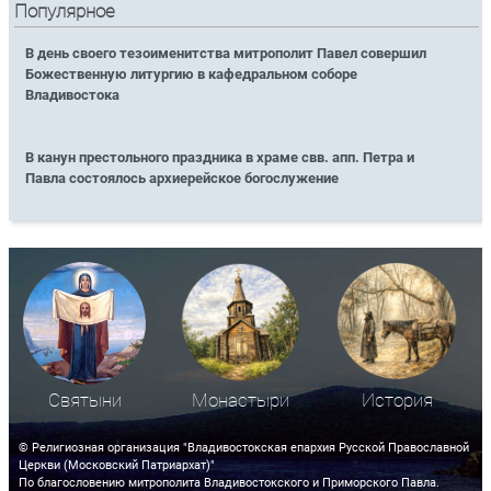
Популярное
В день своего тезоименитства митрополит Павел совершил
Божественную литургию в кафедральном соборе
Владивостока
В канун престольного праздника в храме свв. апп. Петра и
Павла состоялось архиерейское богослужение
Святыни
Монастыри
История
© Религиозная организация "Владивостокская епархия Русской Православной
Церкви (Московский Патриархат)"
По благословению митрополита Владивостокского и Приморского Павла.