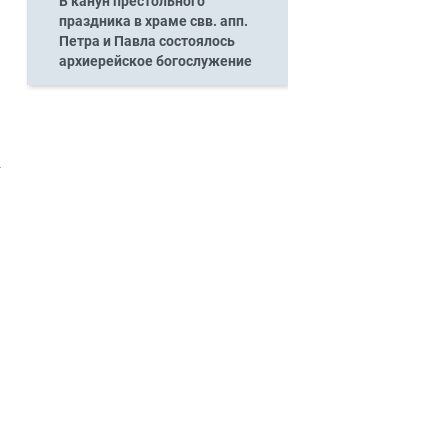
В канун престольного
праздника в храме свв. апп.
Петра и Павла состоялось
архиерейское богослужение