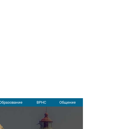
Образование
ВРНС
Общение