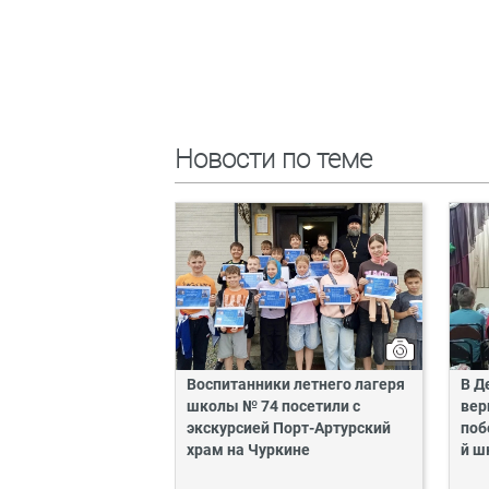
Новости по теме
Воспитанники летнего лагеря
В Д
школы № 74 посетили с
вер
экскурсией Порт-Артурский
поб
храм на Чуркине
й ш