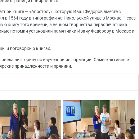
ние страниц и набирал текст.
атной книге — «Апостолу», которую Иван Фёдоров вместе с
в 1564 году в типографии на Никольской улице в Москве. Через
бную книгу того времени, а венцом творчества первопечатника
дарные потомки установили памятники Ивану Фёдорову в Москве и
цы и поговорки о книгах.
провела викторину по изученной информации. Самые активные
лярские принадлежности и пряники.