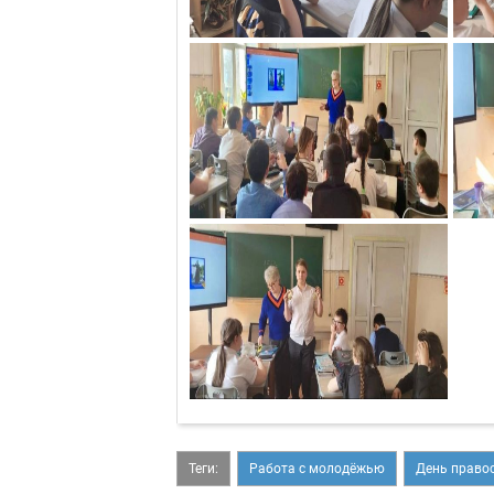
Теги:
Работа с молодёжью
День право