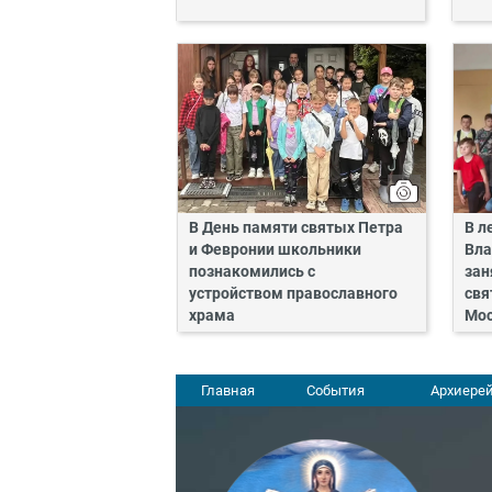
В День памяти святых Петра
В л
и Февронии школьники
Вла
познакомились с
зан
устройством православного
свя
храма
Мос
Главная
События
Архиерей