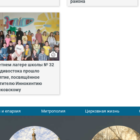
района
етнем лагере школы № 32
дивостока прошло
ятие, посвящённое
тителю Иннокентию
ковскому
 и епархия
Митрополия
Церковная жизнь