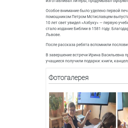
изготавливал литеры, продумывал оформле
Особое внимание было уделено первой печ
помощником Петром Мстиславцем выпустил 
10 лет свет увидел «Азбуку» — первую уче
стало издание Библии в 1581 году. Благо
Львове.
После рассказа ребята вспомнили послови
В завершение встречи Ирина Васильевна 
учащиеся получили подарки: книги, канце
Фотогалерея