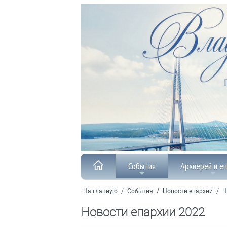
События
Архиерей и е
На главную
/
События
/
Новости епархии
/
Н
Новости епархии 2022