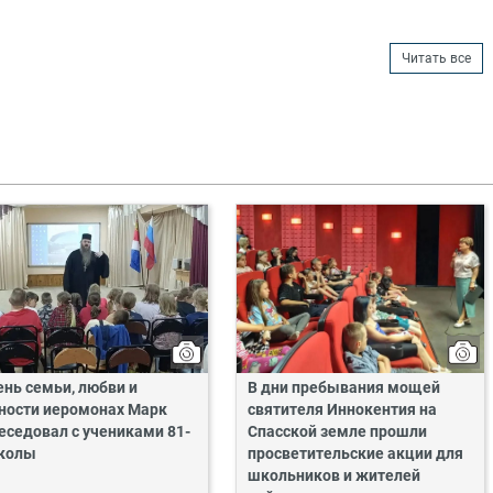
Читать все
ень семьи, любви и
В дни пребывания мощей
ности иеромонах Марк
святителя Иннокентия на
еседовал с учениками 81-
Спасской земле прошли
колы
просветительские акции для
школьников и жителей