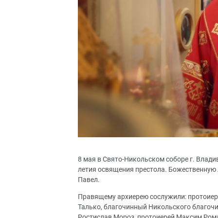
8 мая в Свято-Никольском соборе г. Влади
летия освящения престола. Божественную
Павел.
Правящему архиерею сослужили: протоиере
Талько, благочинный Никольского благочин
Ростислав Мороз, протоиерей Максим Рома