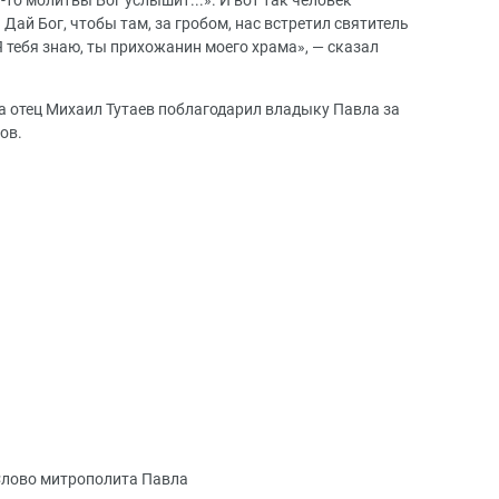
-то молитвы Бог услышит...». И вот так человек
Дай Бог, чтобы там, за гробом, нас встретил святитель
 тебя знаю, ты прихожанин моего храма», — сказал
а отец Михаил Тутаев поблагодарил владыку Павла за
ов.
лово митрополита Павла