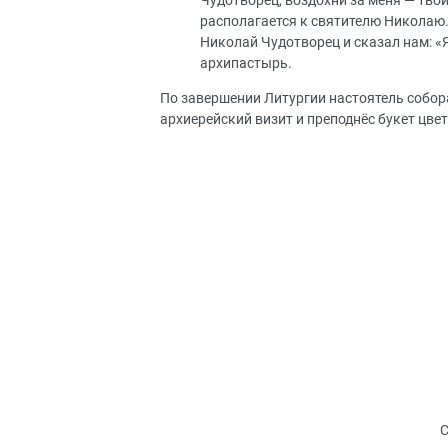
Чудотворец, воздохни за меня — твои
располагается к святителю Николаю. 
Николай Чудотворец и сказал нам: «Я
архипастырь.
По завершении Литургии настоятель собор
архиерейский визит и преподнёс букет цвет
С