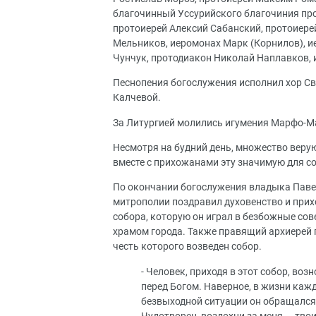
благочинный Уссурийского благочиния про
протоиерей Алексий Сабанский, протоиере
Мельников, иеромонах Марк (Корнилов), и
Чунчук, протодиакон Николай Наплавков, 
Песнопения богослужения исполнил хор Св
Калчевой.
За Литургией молились игумения Марфо-М
Несмотря на будний день, множество веру
вместе с прихожанами эту значимую для со
По окончании богослужения владыка Паве
митрополии поздравил духовенство и прих
собора, которую он играл в безбожные сов
храмом города. Также правящий архиерей п
честь которого возведен собор.
- Человек, приходя в этот собор, во
перед Богом. Наверное, в жизни каж
безвыходной ситуации он обращался: