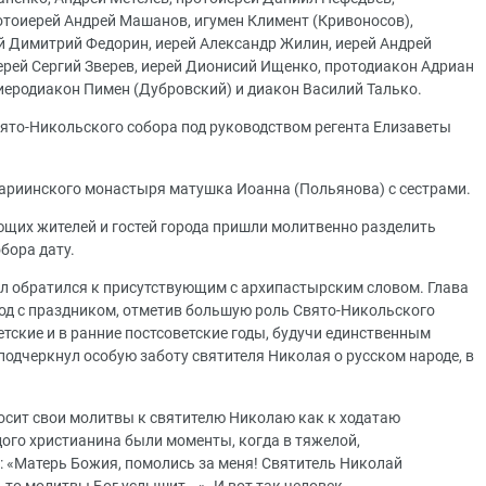
тоиерей Андрей Машанов, игумен Климент (Кривоносов),
й Димитрий Федорин, иерей Александр Жилин, иерей Андрей
ерей Сергий Зверев, иерей Дионисий Ищенко, протодиакон Адриан
иеродиакон Пимен (Дубровский) и диакон Василий Талько.
ято-Никольского собора под руководством регента Елизаветы
ариинского монастыря матушка Иоанна (Польянова) с сестрами.
ющих жителей и гостей города пришли молитвенно разделить
бора дату.
л обратился к присутствующим с архипастырским словом. Глава
од с праздником, отметив большую роль Свято-Никольского
етские и в ранние постсоветские годы, будучи единственным
одчеркнул особую заботу святителя Николая о русском народе, в
зносит свои молитвы к святителю Николаю как к ходатаю
дого христианина были моменты, когда в тяжелой,
 «Матерь Божия, помолись за меня! Святитель Николай