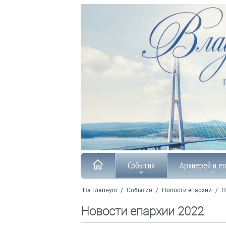
События
Архиерей и е
На главную
/
События
/
Новости епархии
/
Н
Новости епархии 2022