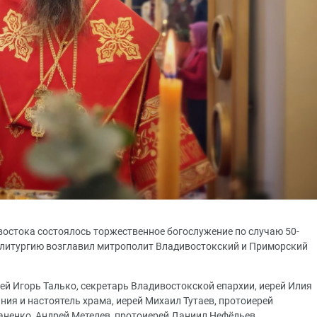
востока состоялось торжественное богослужение по случаю 50-
 литургию возглавил митрополит Владивостокский и Приморский
й Игорь Талько, секретарь Владивостокской епархии, иерей Илия
ия и настоятель храма, иерей Михаил Тутаев, протоиерей
ненко, Андрей Метелев, протоиерей Даниил Нефёдьев,