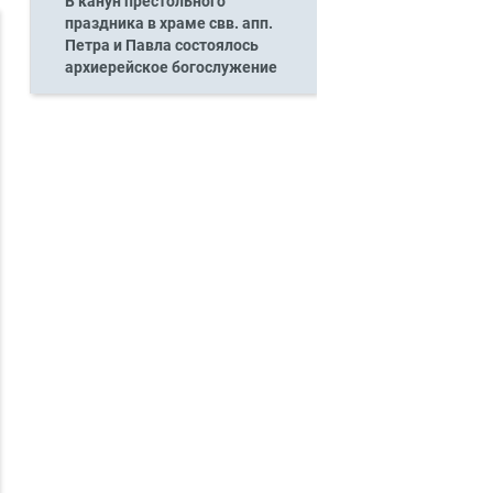
В канун престольного
праздника в храме свв. апп.
Петра и Павла состоялось
архиерейское богослужение