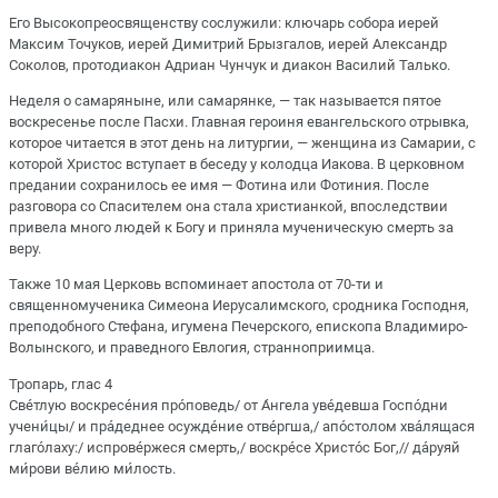
Его Высокопреосвященству сослужили: ключарь собора иерей
Максим Точуков, иерей Димитрий Брызгалов, иерей Александр
Соколов, протодиакон Адриан Чунчук и диакон Василий Талько.
Неделя о самаряныне, или самарянке, — так называется пятое
воскресенье после Пасхи. Главная героиня евангельского отрывка,
которое читается в этот день на литургии, — женщина из Самарии, с
которой Христос вступает в беседу у колодца Иакова. В церковном
предании сохранилось ее имя — Фотина или Фотиния. После
разговора со Спасителем она стала христианкой, впоследствии
привела много людей к Богу и приняла мученическую смерть за
веру.
Также 10 мая Церковь вспоминает апостола от 70-ти и
священномученика Симеона Иерусалимского, сродника Господня,
преподобного Стефана, игумена Печерского, епископа Владимиро-
Волынского, и праведного Евлогия, странноприимца.
Тропарь, глас 4
Све́тлую воскресе́ния про́поведь/ от А́нгела уве́девша Госпо́дни
учени́цы/ и пра́деднее осужде́ние отве́ргша,/ апо́столом хва́лящася
глаго́лаху:/ испрове́ржеся смерть,/ воскре́се Христо́с Бог,// да́руяй
ми́рови ве́лию ми́лость.