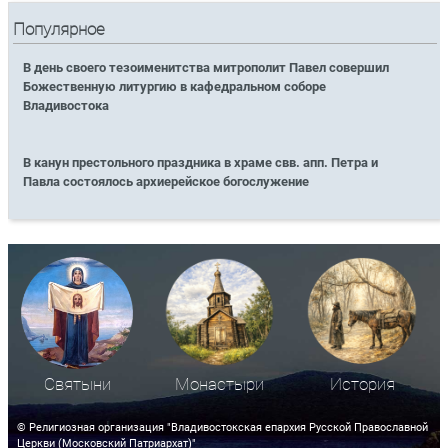
Популярное
В день своего тезоименитства митрополит Павел совершил
Божественную литургию в кафедральном соборе
Владивостока
В канун престольного праздника в храме свв. апп. Петра и
Павла состоялось архиерейское богослужение
Святыни
Монастыри
История
© Религиозная организация "Владивостокская епархия Русской Православной
Церкви (Московский Патриархат)"