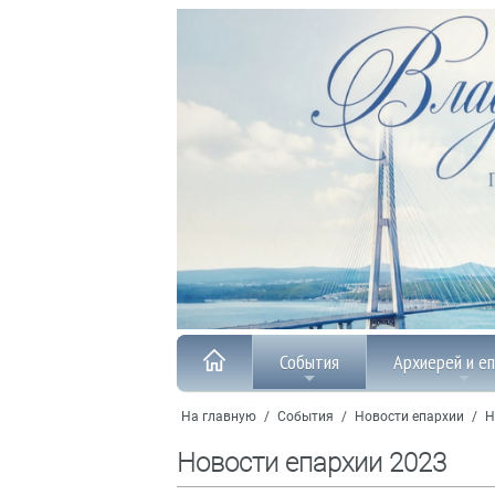
События
Архиерей и е
На главную
/
События
/
Новости епархии
/
Н
Новости епархии 2023