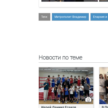
Теги:
Митрополит Владимир
Епархия и
Новости по теме
Иерей Даниил Есаков
В П