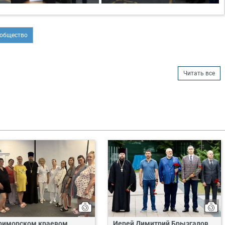
 общество
Читать все
риморском краевом
Иерей Димитрий Брызгалов