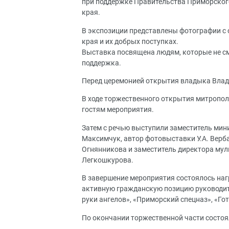
при поддержке Правительства Приморского
края.
В экспозиции представлены фотографии с
края и их добрых поступках.
Выставка посвящена людям, которые не см
поддержка.
Перед церемонией открытия владыка Влад
В ходе торжественного открытия митропол
гостям мероприятия.
Затем с речью выступили заместитель мини
Максимчук, автор фотовыставки У.А. Верб
Огнянникова и заместитель директора мул
Легкошкурова.
В завершение мероприятия состоялось на
активную гражданскую позицию руководите
руки ангелов», «Приморский спецназ», «Го
По окончании торжественной части состо