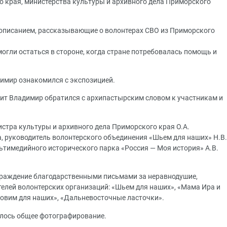
 края, министерства культуры и архивного дела Приморского
 описанием, рассказывающие о волонтерах СВО из Приморского
огли остаться в стороне, когда стране потребовалась помощь и
имир ознакомился с экспозицией.
ит Владимир обратился с архипастырским словом к участникам и
стра культуры и архивного дела Приморского края О.А.
а, руководитель волонтерского объединения «Шьем для наших» Н.В.
ьтимедийного исторического парка «Россия — Моя история» А.В.
граждение благодарственными письмами за неравнодушие,
лей волонтерских организаций: «Шьем для наших», «Мама Ира и
товим для наших», «Дальневосточные ласточки».
ялось общее фотографирование.