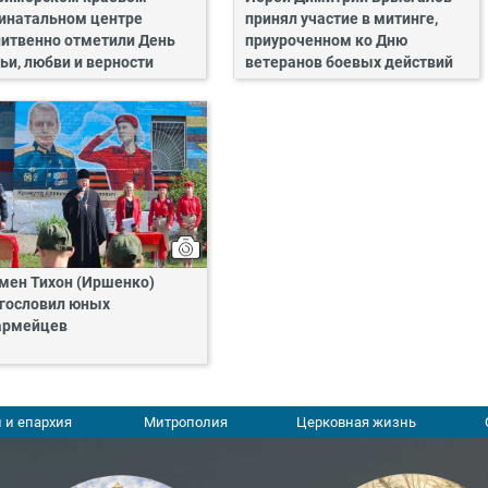
инатальном центре
принял участие в митинге,
итвенно отметили День
приуроченном ко Дню
ьи, любви и верности
ветеранов боевых действий
мен Тихон (Иршенко)
гословил юных
армейцев
 и епархия
Митрополия
Церковная жизнь