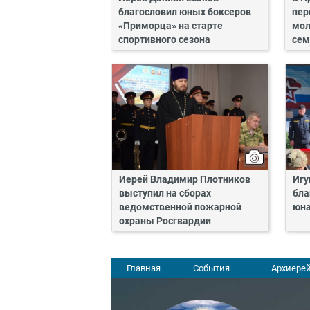
благословил юных боксеров
пер
«Приморца» на старте
мол
спортивного сезона
сем
Иерей Владимир Плотников
Игу
выступил на сборах
бла
ведомственной пожарной
юн
охраны Росгвардии
Главная
События
Архиерей