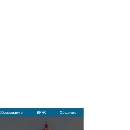
Образование
ВРНС
Общение