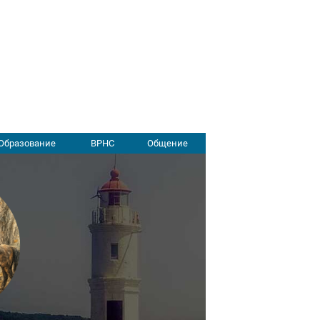
Образование
ВРНС
Общение