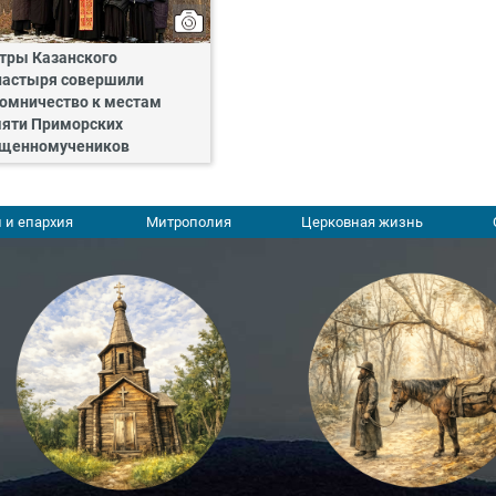
тры Казанского
астыря совершили
омничество к местам
яти Приморских
щенномучеников
 и епархия
Митрополия
Церковная жизнь