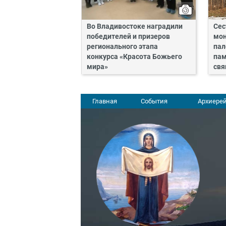
Во Владивостоке наградили
Сес
победителей и призеров
мон
регионального этапа
пал
конкурса «Красота Божьего
пам
мира»
свя
Главная
События
Архиерей