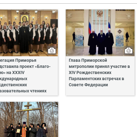
егация Приморья
Глава Приморской
дставила проект «Благо-
митрополии принял участие в
ю» на XXXIV
XIV Рождественских
ждународных
Парламентских встречах в
дественских
Совете Федерации
азовательных чтениях