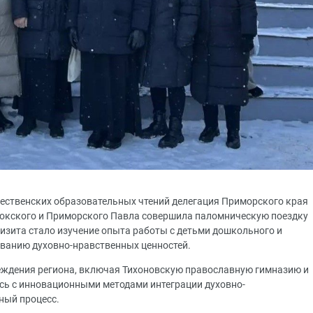
ственских образовательных чтений делегация Приморского края
окского и Приморского Павла совершила паломническую поездку
визита стало изучение опыта работы с детьми дошкольного и
ванию духовно-нравственных ценностей.
еждения региона, включая Тихоновскую православную гимназию и
ись с инновационными методами интеграции духовно-
ный процесс.