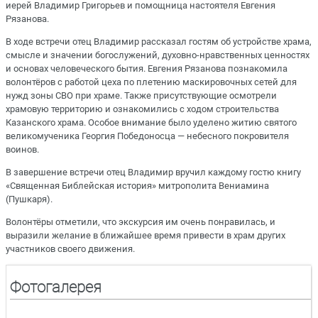
иерей Владимир Григорьев и помощница настоятеля Евгения
Рязанова.
В ходе встречи отец Владимир рассказал гостям об устройстве храма,
смысле и значении богослужений, духовно-нравственных ценностях
и основах человеческого бытия. Евгения Рязанова познакомила
волонтёров с работой цеха по плетению маскировочных сетей для
нужд зоны СВО при храме. Также присутствующие осмотрели
храмовую территорию и ознакомились с ходом строительства
Казанского храма. Особое внимание было уделено житию святого
великомученика Георгия Победоносца — небесного покровителя
воинов.
В завершение встречи отец Владимир вручил каждому гостю книгу
«Священная Библейская история» митрополита Вениамина
(Пушкаря).
Волонтёры отметили, что экскурсия им очень понравилась, и
выразили желание в ближайшее время привести в храм других
участников своего движения.
Фотогалерея