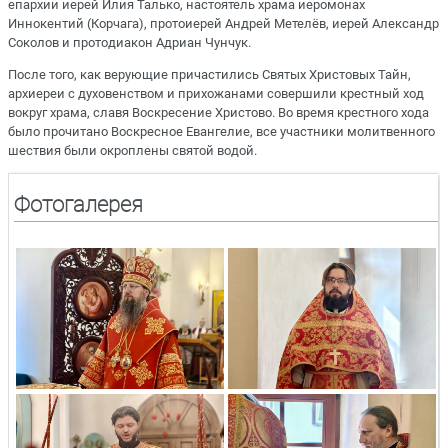
епархии иерей Илия Талько, настоятель храма иеромонах
Иннокентий (Корчага), протоиерей Андрей Метелёв, иерей Александр
Соколов и протодиакон Адриан Чунчук.
После того, как верующие причастились Святых Христовых Тайн,
архиереи с духовенством и прихожанами совершили крестный ход
вокруг храма, славя Воскресение Христово. Во время крестного хода
было прочитано Воскресное Евангелие, все участники молитвенного
шествия были окроплены святой водой.
Фотогалерея