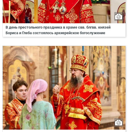
В день престольного праздника в храме свв. блгвв. князей
Бориса и Глеба состоялось архиерейское богослужение