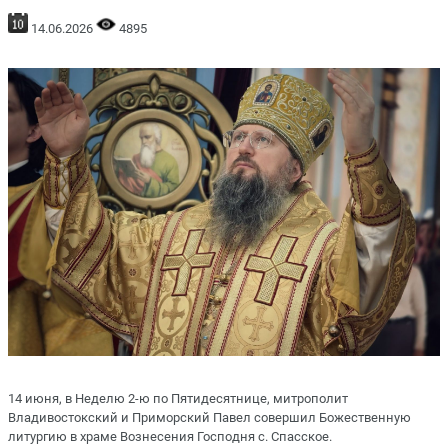
14.06.2026
4895
14 июня, в Неделю 2-ю по Пятидесятнице, митрополит
Владивостокский и Приморский Павел совершил Божественную
литургию в храме Вознесения Господня с. Спасское.