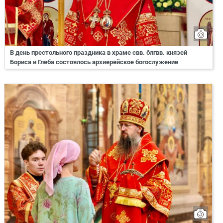
В день престольного праздника в храме свв. блгвв. князей
Бориса и Глеба состоялось архиерейское богослужение