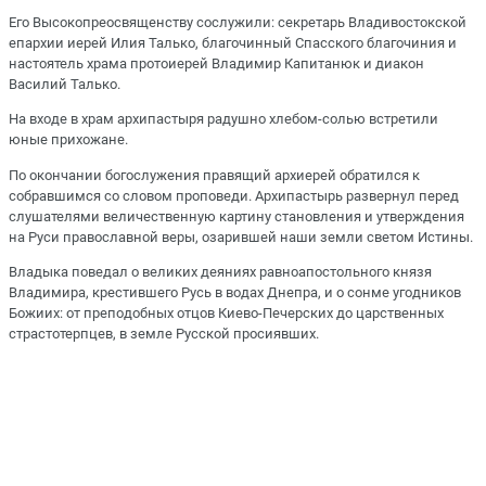
Его Высокопреосвященству сослужили: секретарь Владивостокской
епархии иерей Илия Талько, благочинный Спасского благочиния и
настоятель храма протоиерей Владимир Капитанюк и диакон
Василий Талько.
На входе в храм архипастыря радушно хлебом-солью встретили
юные прихожане.
По окончании богослужения правящий архиерей обратился к
собравшимся со словом проповеди. Архипастырь развернул перед
слушателями величественную картину становления и утверждения
на Руси православной веры, озарившей наши земли светом Истины.
Владыка поведал о великих деяниях равноапостольного князя
Владимира, крестившего Русь в водах Днепра, и о сонме угодников
Божиих: от преподобных отцов Киево-Печерских до царственных
страстотерпцев, в земле Русской просиявших.