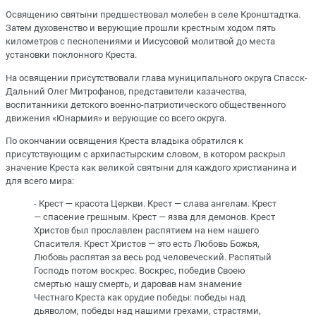
Освящению святыни предшествовал молебен в селе Кронштадтка.
Затем духовенство и верующие прошли крестным ходом пять
километров с песнопениями и Иисусовой молитвой до места
установки поклонного Креста.
На освящении присутствовали глава муниципального округа Спасск-
Дальний Олег Митрофанов, представители казачества,
воспитанники детского военно-патриотического общественного
движения «Юнармия» и верующие со всего округа.
По окончании освящения Креста владыка обратился к
присутствующим с архипастырским словом, в котором раскрыл
значение Креста как великой святыни для каждого христианина и
для всего мира:
- Крест — красота Церкви. Крест — слава ангелам. Крест
— спасение грешным. Крест — язва для демонов. Крест
Христов был прославлен распятием на нем нашего
Спасителя. Крест Христов — это есть Любовь Божья,
Любовь распятая за весь род человеческий. Распятый
Господь потом воскрес. Воскрес, победив Своею
смертью нашу смерть, и даровав нам знамение
Честнаго Креста как орудие победы: победы над
дьяволом, победы над нашими грехами, страстями,