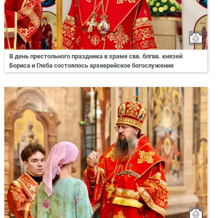
В день престольного праздника в храме свв. блгвв. князей
Бориса и Глеба состоялось архиерейское богослужение