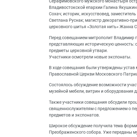
Серафимовского мужского монастыря остро
Владивостокской епархии Галина Якушкина
Сохач; историк, искусствовед, заместител
Светлана Руснак; магистр декоративно-при
церковного шитья «Золотая нить» Жанна С
Перед совещанием митрополит Владимир пе
представляющих историческую ценность: с
предметы церковной утвари.
Участники осмотрели новые экспонаты.
В ходе совещания были утверждены устав 
Православной Церкви Московского Патриа
Состоялось обсуждение возможности участ
музейной мебели, витрин и оборудования 
Также участники совещания обсудили проц
священнослужителям с предложением о пе
предметов и экспонатов.
Широкое обсуждение получила тема форми
Преображенского собора. Уже переданы му