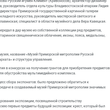
ва Русский игумен Климент (Кривоносов); архитектор-дизайнер
; руководитель отдела культуры Владивостокской епархии Лидия
ь директора Приморской государственной картинной галереи
кладного искусства, руководитель мастерской светского и
лавинская; специалист в области музейного дела Вера Кавецкая.
редал в дар музею из собственной коллекции ряд предметов,
таринное священническое облачение, иконы, пояса, медальоны,
музея, название «Музей Приморской митрополии Русской
рхата» и структура управления.
ия в конкурсах на получение грантов для приобретения предметов
для обустройства мультимедийного комплекса.
есс сбора экспонатов: было предложено обратиться к
редаче в создаваемый музей Приморской митрополии значимых
рования экспозиции, посвященной строительству
зею первые предметы будущей экспозиции: крест, который был