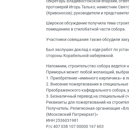
секретарь Владивостокской епархии, отве
протоиерей Игорь Талько; наместник Свя
(Кривоносов); руководители и представит
Широкое обсуждение получила тема строит
помещениях в стилобатной части собора.
Участники совещания также обсудили заку
Был заслушан доклад о ходе работ по уста
стороны Корабельной набережной.
Напомним, строительство собора ведется н
Приморья может любой желающий, выбрав
1. Приобретение «именного кирпичика» в 
2. Внесение пожертвования в специальные
Преображенского кафедрального собора, 
3. Безналичный перевод на специальный сч
Реквизиты для пожертвований на строите
Получатель: Религиозная организация «В
(Московский Патриархат)»
ИНН 2536031981
Р/с 407 038 107 00000 167 603