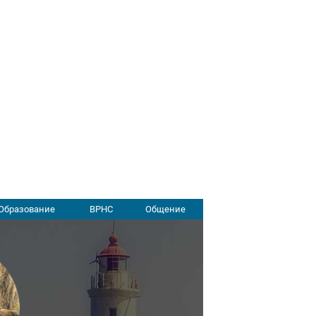
Образование
ВРНС
Общение