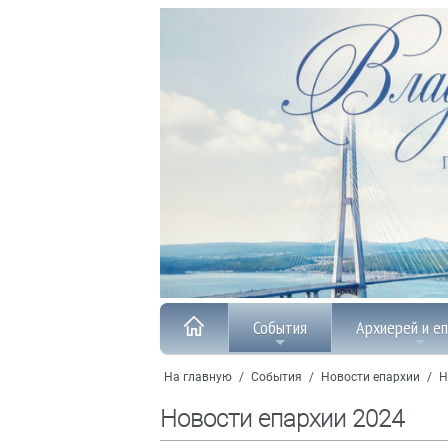
События
Архиерей и е
На главную
/
События
/
Новости епархии
/
Н
Новости епархии 2024