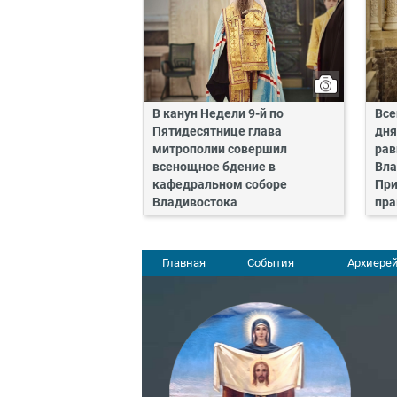
В канун Недели 9-й по
Все
Пятидесятнице глава
дня
митрополии совершил
рав
всенощное бдение в
Вла
кафедральном соборе
При
Владивостока
пра
Главная
События
Архиерей