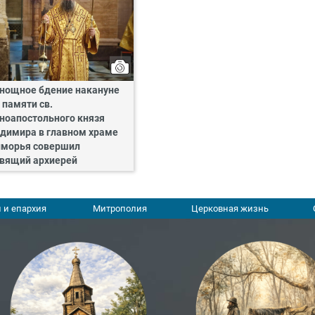
нощное бдение накануне
 памяти св.
ноапостольного князя
димира в главном храме
морья совершил
вящий архиерей
 и епархия
Митрополия
Церковная жизнь