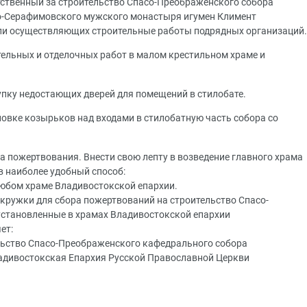
тственный за строительство Спасо-Преображенского собора
то-Серафимовского мужского монастыря игумен Климент
ели осуществляющих строительные работы подрядных организаций.
ельных и отделочных работ в малом крестильном храме и
пку недостающих дверей для помещений в стилобате.
новке козырьков над входами в стилобатную часть собора со
а пожертвования. Внести свою лепту в возведение главного храма
 наиболее удобный способ:
любом храме Владивостокской епархии.
 кружки для сбора пожертвований на строительство Спасо-
установленные в храмах Владивостокской епархии
ет:
льство Спасо-Преображенского кафедрального собора
ладивостокская Епархия Русской Православной Церкви