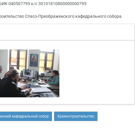
 БИК 040507795 к/с 30101810800000000795
троительство Спасо-Преображенского кафедрального собора.
нский кафедральный собор
Храмостроительство