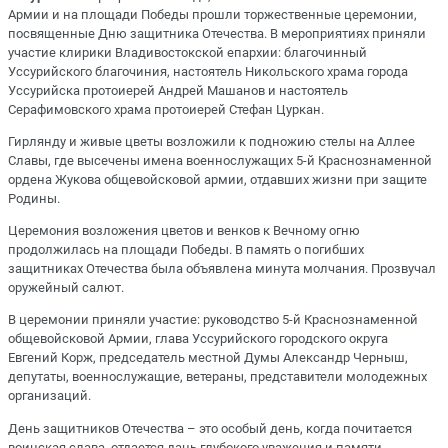
Армии и на площади Победы прошли торжественные церемонии,
посвященные Дню защитника Отечества. В мероприятиях приняли
участие клирики Владивостокской епархии: благочинный
Уссурийского благочиния, настоятель Никольского храма города
Уссурийска протоиерей Андрей Машанов и настоятель
Серафимовского храма протоиерей Стефан Цуркан.
Гирлянду и живые цветы возложили к подножию стелы на Аллее
Славы, где высечены имена военнослужащих 5-й Краснознаменной
ордена Жукова общевойсковой армии, отдавших жизни при защите
Родины.
Церемония возложения цветов и венков к Вечному огню
продолжилась на площади Победы. В память о погибших
защитниках Отечества была объявлена минута молчания. Прозвучал
оружейный салют.
В церемонии приняли участие: руководство 5-й Краснознаменной
общевойсковой Армии, глава Уссурийского городского округа
Евгений Корж, председатель местной Думы Александр Черныш,
депутаты, военнослужащие, ветераны, представители молодежных
организаций.
День защитников Отечества – это особый день, когда почитается
воинская слава, отдается дань глубокого уважения и памяти