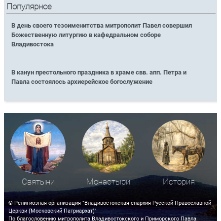
Популярное
В день своего тезоименитства митрополит Павел совершил
Божественную литургию в кафедральном соборе
Владивостока
В канун престольного праздника в храме свв. апп. Петра и
Павла состоялось архиерейское богослужение
Святыни
Монастыри
История
© Религиозная организация "Владивостокская епархия Русской Православной
Церкви (Московский Патриархат)"
По благословению митрополита Владивостокского и Приморского Павла.