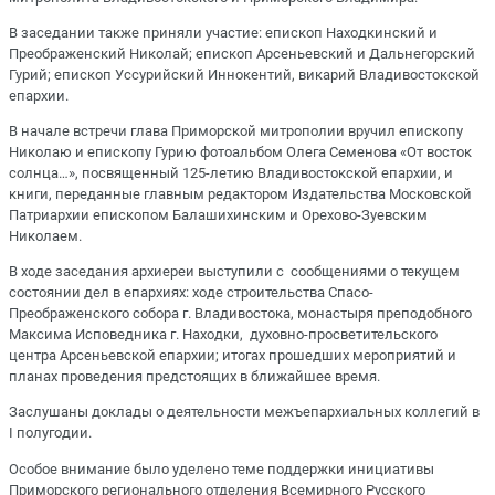
В заседании также приняли участие: епископ Находкинский и
Преображенский Николай; епископ Арсеньевский и Дальнегорский
Гурий; епископ Уссурийский Иннокентий, викарий Владивостокской
епархии.
В начале встречи глава Приморской митрополии вручил епископу
Николаю и епископу Гурию фотоальбом Олега Семенова «От восток
солнца…», посвященный 125-летию Владивостокской епархии, и
книги, переданные главным редактором Издательства Московской
Патриархии епископом Балашихинским и Орехово-Зуевским
Николаем.
В ходе заседания архиереи выступили с сообщениями о текущем
состоянии дел в епархиях: ходе строительства Спасо-
Преображенского собора г. Владивостока, монастыря преподобного
Максима Исповедника г. Находки, духовно-просветительского
центра Арсеньевской епархии; итогах прошедших мероприятий и
планах проведения предстоящих в ближайшее время.
Заслушаны доклады о деятельности межъепархиальных коллегий в
I полугодии.
Особое внимание было уделено теме поддержки инициативы
Приморского регионального отделения Всемирного Русского