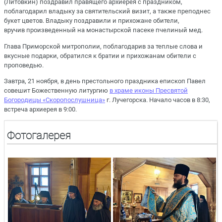
(Литовкин) поздравил правящего архиерея с праздником,
поблагодарил владыку за святительский визит, а также преподнес
букет цветов. Владыку поздравили и прихожане обители,
вручив произведенный на монастырской пасеке пчелиный мед.
Глава Приморской митрополии, поблагодарив за теплые слова и
вкусные подарки, обратился к братии и прихожанам обители с
проповедью.
Завтра, 21 ноября, в день престольного праздника епископ Павел
совешит Божественную литургию
в храме иконы Пресвятой
Богородицы «Скоропослушница»
г. Лучегорска. Начало часов в 8:30,
встреча архиерея в 9:00.
Фотогалерея