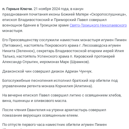
п. Горные Ключи.
21 ноября 2024 года, в канун
празднования почитания иконы Божией Матери «Скоропослушница»,
епископ Владивостокский и Приморский Павел совершил
всенощное бдение в Троицком храме
Свято-Троицкого Николаевского
монастыря.
Его Преосвященству сослужили наместник монастыря игумен Пимен
(Литовкин), настоятель Покровского храма г. Лесозаводска игумен
Никита (Зеленюк), секретарь Владивостокской епархии иерей Илия
Талько, настоятель Успенского храма п. Кировский протоиерей
Александр Спрыгин, иеромонах Марк (Шрамков).
Диаконской чин совершил диакон Адриан Чунчук.
Богослужебные песнопения исполнил братский хор обители под
управлением регента монаха Корнилия (Алипина).
На вечерне епископ Павел совершил литию с освящением хлебов,
вина, пшеницы и оливкового масла.
После чтения Евангелия на утрени архипастырь совершил
помазание верующих освященным елеем.
По отпусте первого часа наместник обители игумен Пимен